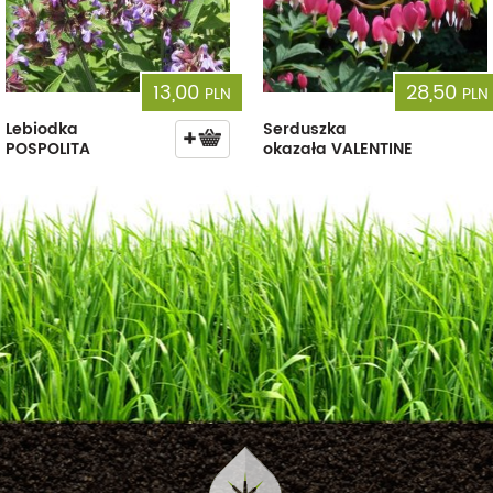
13,00
28,50
PLN
PLN
Lebiodka
Serduszka
POSPOLITA
okazała VALENTINE