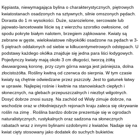
Kępiasta, niewymagająca bylina o charakterystycznych, piętrowych
kwiatostanach osadzonych na sztywnych, silnie omszonych pędach.
Dorasta do 1 m wysokości. Duże, szarozielone, sercowate lub
jajowato-lancetowate liście są z wierzchu szorstko owłosione, od
spodu pokryte białym nalotem, brzegiem ząbkowane. Kwiaty są
zebrane w gęste, wielokwiatowe nibyokółki osadzone na pędach w 3-
5 piętrach oddalonych od siebie w kilkucentymetrowych odstępach. U
podstawy każdego okółka znajduje się jedna para liści łodygowych.
Pojedynczy kwiaty mają około 3 cm długości, tworzą żółtą
dwuwargową koronę, przy czym górna warga jest jaśniejsza, dolna
złocistożółta. Rośliny kwitną od czerwca do sierpnia. W tym czasie
kwiaty są chętnie odwiedzane przez pszczoły. Jest to gatunek łatwy
w uprawie. Najlepiej rośnie i kwitnie na stanowiskach ciepłych i
słonecznych, na glebach przepuszczalnych i niezbyt wilgotnych.
Dosyć dobrze znosi suszę. Na zachód od Wisły zimuje dobrze, na
wschodzie oraz w chłodniejszych rejonach kraju zaleca się okrywanie
roślin na zimę . Roślina bardzo dobrze prezentuje się w ogrodach
naturalistycznych, rustykalnych oraz sadzona na słonecznych
rabatach wraz z innymi bylinami ozdobnymi z kwiatów. Nadaje się na
kwiat cięty stosowany jako dodatek do suchych bukietów.