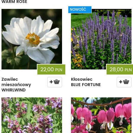
WARM ROSE
NOWOŚĆ
22,00
28,00
PLN
PLN
Zawilec
Kłosowiec
mieszańcowy
BLUE FORTUNE
WHIRLWIND