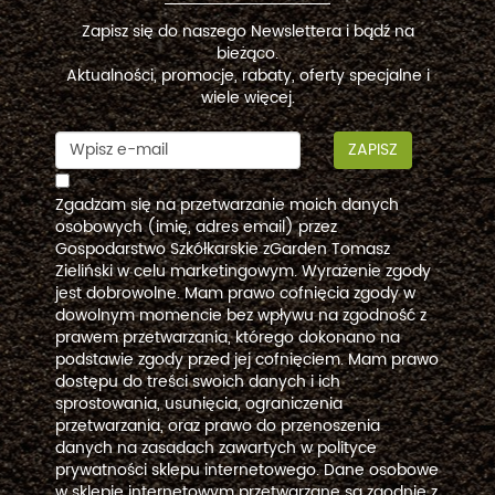
Zapisz się do naszego Newslettera i bądź na
bieżąco.
Aktualności, promocje, rabaty, oferty specjalne i
wiele więcej.
ZAPISZ
Zgadzam się na przetwarzanie moich danych
osobowych (imię, adres email) przez
Gospodarstwo Szkółkarskie zGarden Tomasz
Zieliński w celu marketingowym. Wyrażenie zgody
jest dobrowolne. Mam prawo cofnięcia zgody w
dowolnym momencie bez wpływu na zgodność z
prawem przetwarzania, którego dokonano na
podstawie zgody przed jej cofnięciem. Mam prawo
dostępu do treści swoich danych i ich
sprostowania, usunięcia, ograniczenia
przetwarzania, oraz prawo do przenoszenia
danych na zasadach zawartych w polityce
prywatności sklepu internetowego. Dane osobowe
w sklepie internetowym przetwarzane są zgodnie z