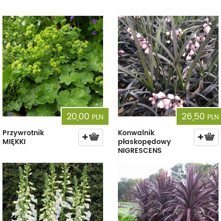
20,00
26,50
PLN
PLN
Przywrotnik
Konwalnik
MIĘKKI
płaskopędowy
NIGRESCENS