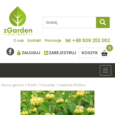
tel
+48 609 252 062
O nas
Kontakt
Promocje
0
ZALOGUJ
ZAREJESTRUJ
KOSZYK
Togg
navig
Strona główna
/
BYLINY
/
Pozostałe
/
Żeleźniak RUSSELA