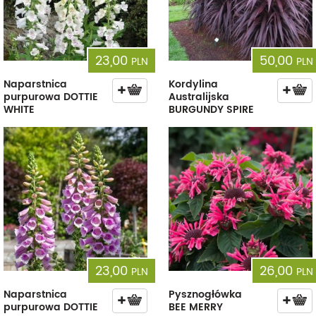
23,00
50,00
PLN
PLN
Naparstnica
Kordylina
purpurowa DOTTIE
Australijska
WHITE
BURGUNDY SPIRE
23,00
26,00
PLN
PLN
Naparstnica
Pysznogłówka
purpurowa DOTTIE
BEE MERRY