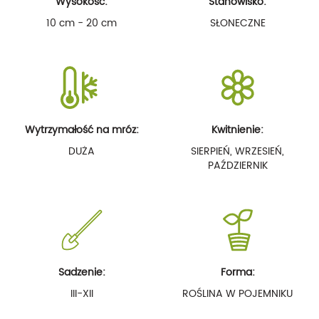
Wysokość:
Stanowisko:
10 cm - 20 cm
SŁONECZNE
Wytrzymałość na mróz:
Kwitnienie:
DUŻA
SIERPIEŃ, WRZESIEŃ,
PAŹDZIERNIK
Sadzenie:
Forma:
III-XII
ROŚLINA W POJEMNIKU