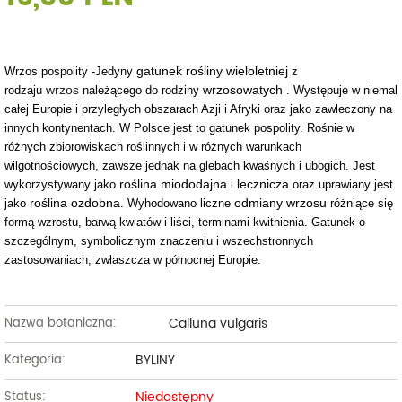
gatunek
rośliny wieloletniej
Wrzos pospolity -J
edyny
z
wrzos
wrzosowatych
rodzaju
należącego do rodziny
. Występuje w niemal
całej Europie i przyległych obszarach Azji i Afryki oraz jako zawleczony na
innych kontynentach. W Polsce jest to gatunek pospolity. Rośnie w
różnych zbiorowiskach roślinnych i w różnych warunkach
wilgotnościowych, zawsze jednak na glebach kwaśnych i ubogich. Jest
roślina miododajna
lecznicza
wykorzystywany jako
i
oraz uprawiany jest
roślina ozdobna
odmiany wrzosu
jako
. Wyhodowano liczne
różniące się
formą wzrostu, barwą kwiatów i liści, terminami kwitnienia. Gatunek o
szczególnym, symbolicznym znaczeniu i wszechstronnych
zastosowaniach, zwłaszcza w północnej Europie.
Calluna vulgaris
Nazwa botaniczna:
BYLINY
Kategoria:
Niedostępny
Status: