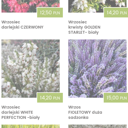
12,50
14,20
PLN
PLN
Wrzosiec
Wrzosiec
darlejski CZERWONY
krwisty GOLDEN
STARLET- biały
14,20
15,00
PLN
PLN
Wrzosiec
Wrzos
darlejski WHITE
FIOLETOWY duża
PERFECTION -biały
sadzonka