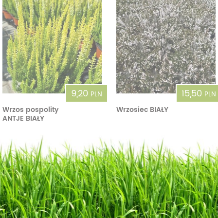
9,20
15,50
PLN
PLN
Wrzos pospolity
Wrzosiec BIAŁY
ANTJE BIAŁY