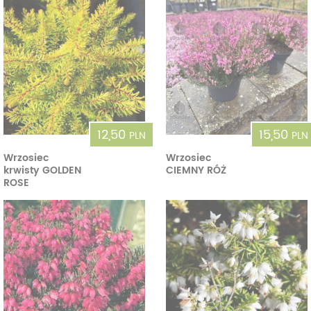
12,50
15,50
PLN
PLN
Wrzosiec
Wrzosiec
krwisty GOLDEN
CIEMNY RÓŻ
ROSE