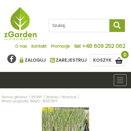
tel
+48 609 252 062
O nas
Kontakt
Promocje
0
ZALOGUJ
ZAREJESTRUJ
KOSZYK
Togg
navig
Strona główna
/
BYLINY
/
Wrzosy i Wrzośce
/
Wrzos pospolity BIAŁO- RÓŻOWY