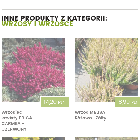
INNE PRODUKTY Z KATEGORII:
WRZOSY I WRZOŚCE
14,20
8,90
PLN
PLN
Wrzosiec
Wrzos MELISA
krwisty ERICA
Różowo- Żółty
CARMEA -
CZERWONY