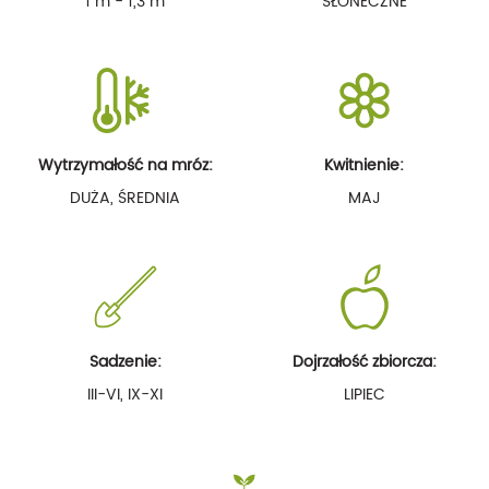
1 m - 1,3 m
SŁONECZNE
Wytrzymałość na mróz:
Kwitnienie:
DUŻA, ŚREDNIA
MAJ
Sadzenie:
Dojrzałość zbiorcza:
III-VI, IX-XI
LIPIEC