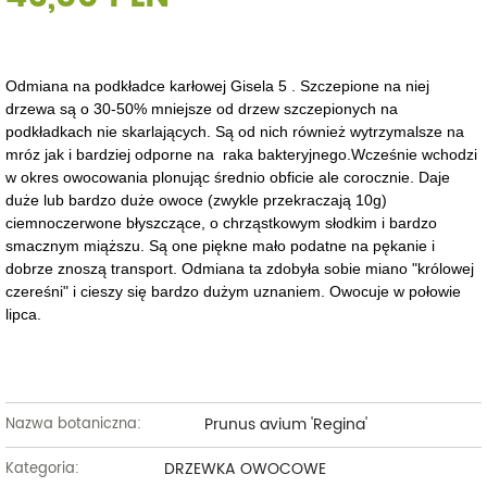
Odmiana na podkładce karłowej Gisela 5 . Szczepione na niej
drzewa są o 30-50% mniejsze od drzew szczepionych na
podkładkach nie skarlających. Są od nich również wytrzymalsze na
mróz jak i bardziej odporne na raka bakteryjnego.Wcześnie wchodzi
w okres owocowania plonując średnio obficie ale corocznie. Daje
duże lub bardzo duże owoce (zwykle przekraczają 10g)
ciemnoczerwone błyszczące, o chrząstkowym słodkim i bardzo
smacznym miąższu. Są one piękne mało podatne na pękanie i
dobrze znoszą transport. Odmiana ta zdobyła sobie miano "królowej
czereśni" i cieszy się bardzo dużym uznaniem. Owocuje w połowie
lipca.
Prunus avium 'Regina'
Nazwa botaniczna:
DRZEWKA OWOCOWE
Kategoria: