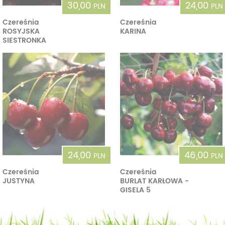
30,00
24,00
PLN
PLN
Czereśnia
Czereśnia
ROSYJSKA
KARINA
SIESTRONKA
24,00
46,00
PLN
PLN
Czereśnia
Czereśnia
JUSTYNA
BURLAT KARŁOWA -
GISELA 5