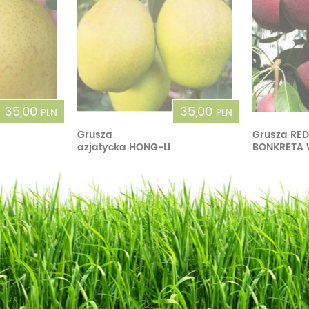
35,00
35,00
PLN
PLN
Grusza
Grusza RE
azjatycka HONG-LI
BONKRETA 