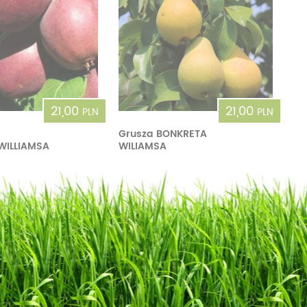
21,00
21,00
PLN
PLN
D
Grusza BONKRETA
WILLIAMSA
WILIAMSA