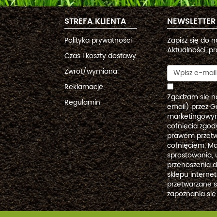
STREFA KLIENTA
NEWSLETTER
Polityka prywatności
Zapisz się do 
Aktualności, pr
Czas i koszty dostawy
Zwrot/wymiana
Reklamacje
Zgadzam się n
Regulamin
email) przez G
marketingowym
cofnięcia zgo
prawem przetw
cofnięciem. Ma
sprostowania, 
przenoszenia 
sklepu intern
przetwarzane 
zapoznania się