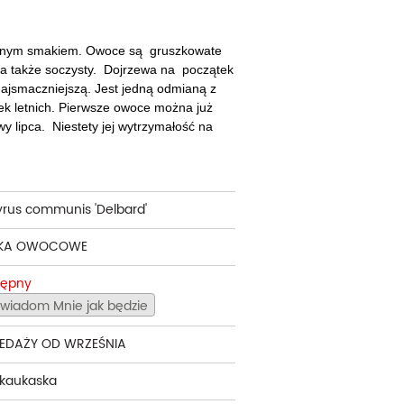
cherznice
Dzielżany
ciorniki
Floksy
ownym smakiem. Owoce są gruszkowate
 a także soczysty. Dojrzewa na początek
wonie
Funkie
ajsmaczniejszą. Jest jedną odmianą z
ek letnich. Pierwsze owoce można już
ącza
Goryczki
wy lipca. Niestety jej wytrzymałość na
wojniki - Clematisy
Hiacynty
żaneczniki
Jeżówki
yrus communis 'Delbard'
uły i tawułki
Juki
KA OWOCOWE
sterie
tępny
rnowce
wiadom Mnie jak będzie
zostałe
EDAŻY OD WRZEŚNIA
 kaukaska