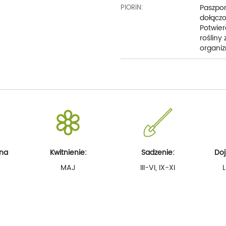
Paszpor
PIORiN:
dołączo
Potwier
rośliny
organiz
 na
Kwitnienie:
Sadzenie:
Doj
MAJ
III-VI, IX-XI
L