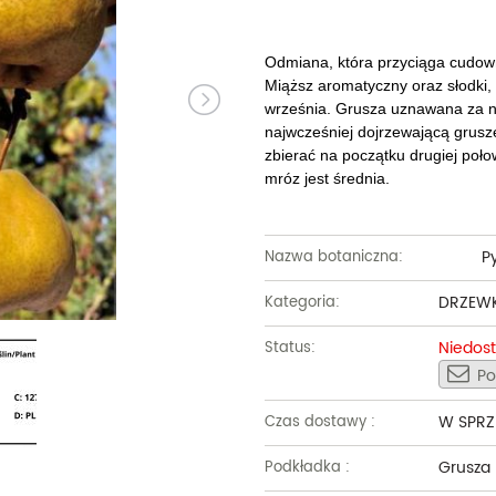
Dęby
Truskawki i poziomki
Derenie
Wiązy
Pę
Glediczje
Winogrona
Forsycje
Wierzby
Pię
Odmiana, która przyciąga cud
Miąższ aromatyczny oraz słodki,
Głogi
Żurawiny
Hibiskusy
Wiśnie ozdobne
Pi
września. Grusza uznawana za n
najwcześniej dojrzewającą grusz
Graby
Pozostałe
Hortensje
Złotokapy
Pn
zbierać na początku drugiej poło
mróz jest średnia.
Jabłonie ozdobne
Irgi
Pozostałe
Po
Jarzębiny i jarząby
Jaśminowce
Ró
P
Nazwa botaniczna:
Kasztanowce
Kaliny
Taw
DRZEW
Kategoria:
Kalmie
Wi
Niedos
Status:
Krzewuszki
Ża
Po
Po
W SPRZ
Czas dostawy :
Grusza
Podkładka :