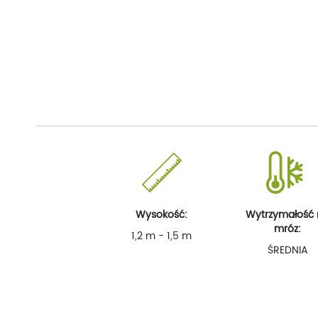
Wysokość:
Wytrzymałość
mróz:
1,2 m - 1,5 m
ŚREDNIA