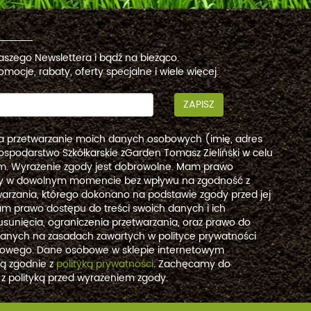
naszego Newslettera i bądź na bieżąco.
omocje, rabaty, oferty specjalne i wiele więcej.
ZAPISZ
a przetwarzanie moich danych osobowych (imię, adres
ospodarstwo Szkółkarskie zGarden Tomasz Zieliński w celu
. Wyrażenie zgody jest dobrowolne. Mam prawo
dy w dowolnym momencie bez wpływu na zgodność z
arzania, którego dokonano na podstawie zgody przed jej
m prawo dostępu do treści swoich danych i ich
usunięcia, ograniczenia przetwarzania, oraz prawo do
danych na zasadach zawartych w polityce prywatności
etowego. Dane osobowe w sklepie internetowym
są zgodnie z
polityką prywatności
. Zachęcamy do
 z polityką przed wyrażeniem zgody.