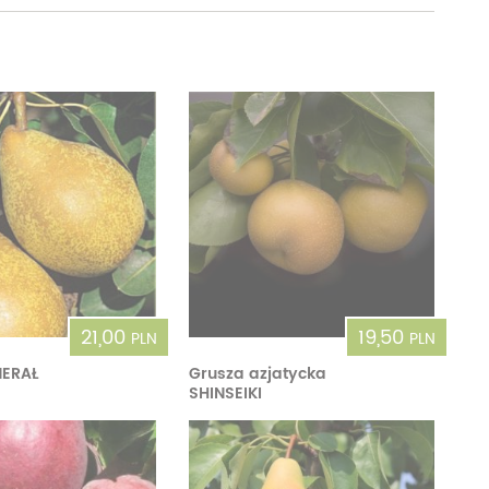
21,00
19,50
PLN
PLN
NERAŁ
Grusza azjatycka
SHINSEIKI