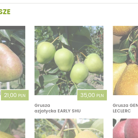
SZE
21,00
35,00
PLN
PLN
Grusza
Grusza GE
azjatycka EARLY SHU
LECLERC