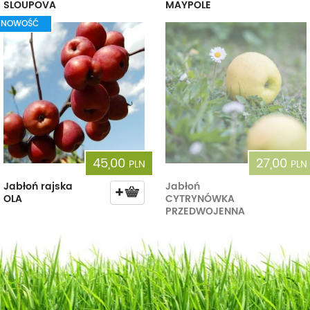
SLOUPOVA
MAYPOLE
NOWOŚĆ
45,00
27,00
PLN
PLN
Jabłoń rajska
Jabłoń
OLA
CYTRYNÓWKA
PRZEDWOJENNA