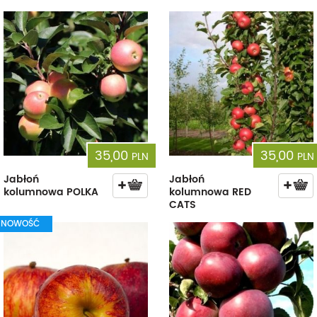
35,00
35,00
PLN
PLN
Jabłoń
Jabłoń
kolumnowa POLKA
kolumnowa RED
CATS
NOWOŚĆ