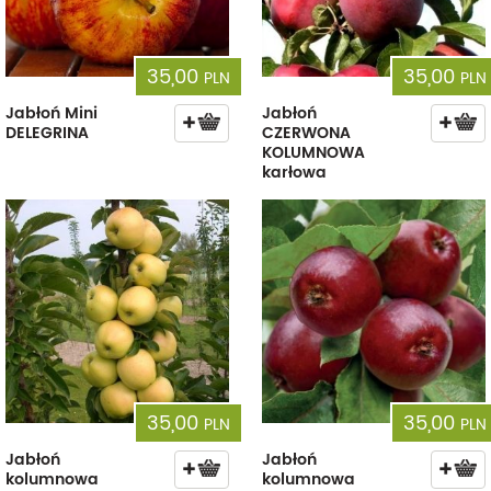
35,00
35,00
PLN
PLN
Jabłoń Mini
Jabłoń
DELEGRINA
CZERWONA
KOLUMNOWA
karłowa
35,00
35,00
PLN
PLN
Jabłoń
Jabłoń
kolumnowa
kolumnowa