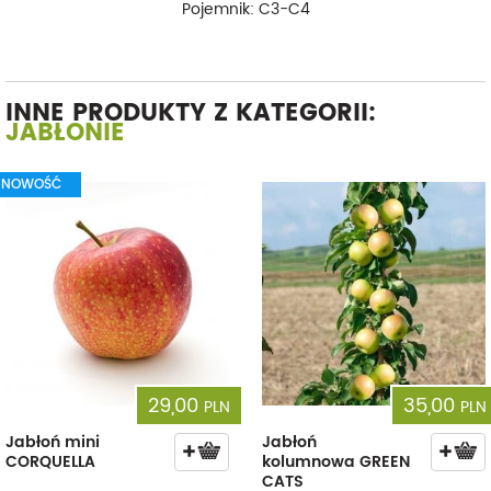
Pojemnik: C3-C4
INNE PRODUKTY Z KATEGORII:
JABŁONIE
NOWOŚĆ
29,00
35,00
PLN
PLN
Jabłoń mini
Jabłoń
CORQUELLA
kolumnowa GREEN
CATS