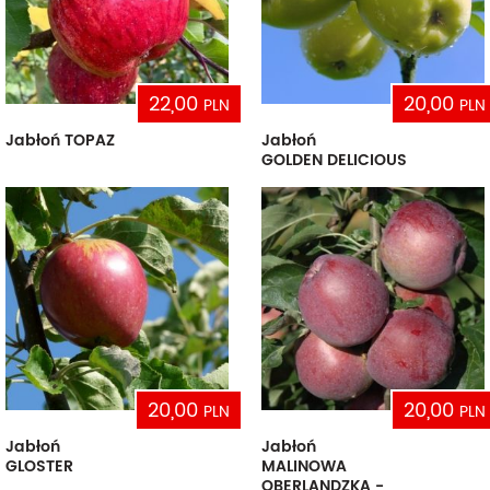
22,00
20,00
PLN
PLN
Jabłoń TOPAZ
Jabłoń
GOLDEN DELICIOUS
20,00
20,00
PLN
PLN
Jabłoń
Jabłoń
GLOSTER
MALINOWA
OBERLANDZKA -