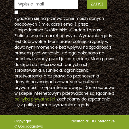
ZAPISZ
Zgadzam się na przetwarzanie moich danych
osobowych (imię, adres email) przez
Gospodarstwo Szkółkarskie zGarden Tomasz
Zieliński w celu marketingowym. Wyrażenie zgody
jest dobrowolne. Mam prawo cofnięcia zgody w
dowolnym momencie bez wpływu na zgodność z
prawem przetwarzania, którego dokonano na
podstawie zgody przed jej cofnięciem. Mam prawo
dostępu do treści swoich danych i ich
sprostowania, usunięcia, ograniczenia
przetwarzania, oraz prawo do przenoszenia
danych na zasadach zawartych w polityce
prywatności sklepu internetowego. Dane osobowe
w sklepie internetowym przetwarzane są zgodnie z
polityką prywatności
. Zachęcamy do zapoznania
się z polityką przed wyrażeniem zgody.
Copyright
Realizacja:
TiO interactive
© Gospodarstwo