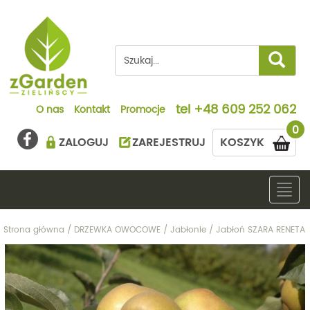
tel
+48 609 252 062
O nas
Kontakt
Promocje
0
ZALOGUJ
ZAREJESTRUJ
KOSZYK
Togg
navig
Strona główna
/
DRZEWKA OWOCOWE
/
Jabłonie
/
Jabłoń SZARA RENETA