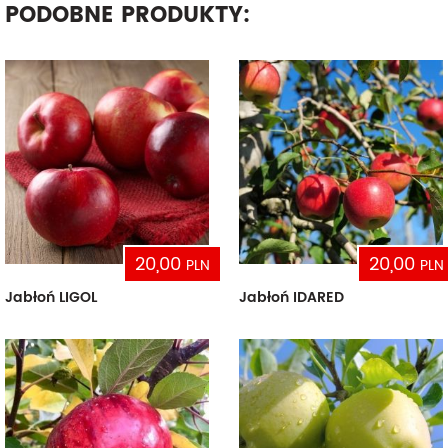
PODOBNE PRODUKTY:
20,00
20,00
PLN
PLN
Jabłoń LIGOL
Jabłoń IDARED