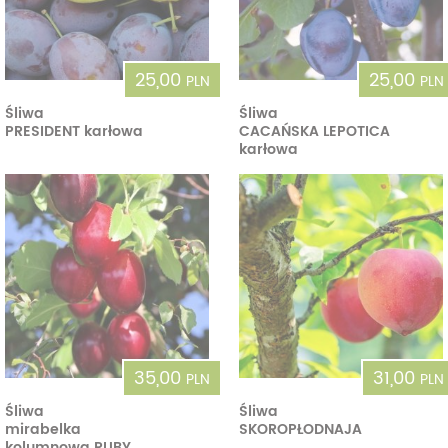
25,00
25,00
PLN
PLN
Śliwa
Śliwa
PRESIDENT karłowa
CACAŃSKA LEPOTICA
karłowa
35,00
31,00
PLN
PLN
Śliwa
Śliwa
mirabelka
SKOROPŁODNAJA
kolumnowa RUBY