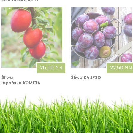
26,00
22,50
PLN
PLN
Śliwa
Śliwa KALIPSO
japońska KOMETA