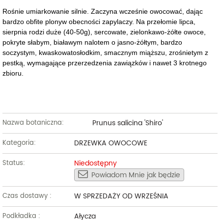
Rośnie umiarkowanie silnie. Zaczyna wcześnie owocować, dając
bardzo obfite plonyw obecności zapylaczy. Na przełomie lipca,
sierpnia rodzi duże (40-50g), sercowate, zielonkawo-żółte owoce,
pokryte słabym, białawym nalotem o jasno-żółtym, bardzo
soczystym, kwaskowatosłodkim, smacznym miąższu, zrośnietym z
pestką, wymagające przerzedzenia zawiązków i nawet 3 krotnego
zbioru.
Prunus salicina 'Shiro'
Nazwa botaniczna:
DRZEWKA OWOCOWE
Kategoria:
Niedostępny
Status:
Powiadom Mnie jak będzie
W SPRZEDAŻY OD WRZEŚNIA
Czas dostawy :
Ałycza
Podkładka :