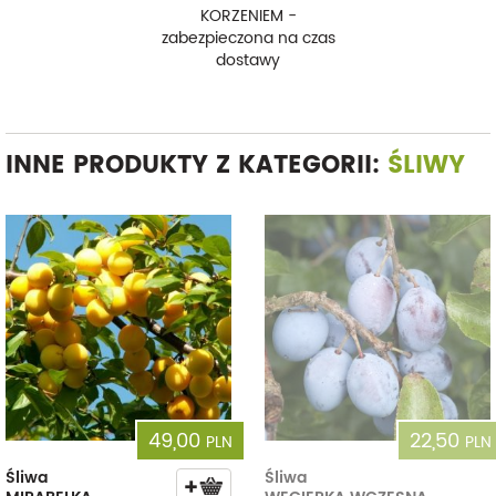
KORZENIEM -
zabezpieczona na czas
dostawy
INNE PRODUKTY Z KATEGORII:
ŚLIWY
49,00
22,50
PLN
PLN
Śliwa
Śliwa