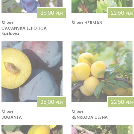
25,00
22,50
PLN
PLN
Śliwa
Śliwa HERMAN
CACAŃSKA LEPOTICA
karłowa
25,00
22,50
PLN
PLN
Śliwa
Śliwa
JOGANTA
RENKLODA ULENA