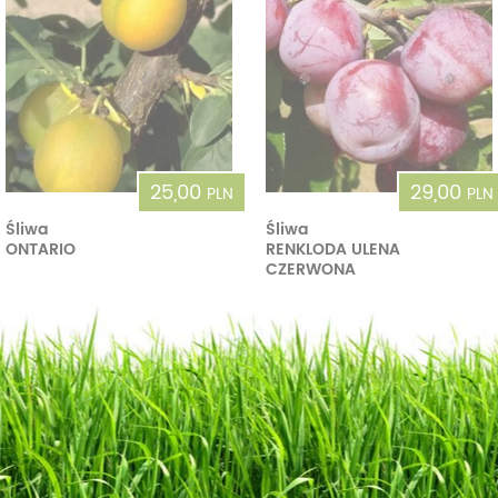
25,00
29,00
PLN
PLN
Śliwa
Śliwa
ONTARIO
RENKLODA ULENA
CZERWONA