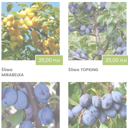
25,00
25,00
PLN
PLN
Śliwa
Śliwa TOPKING
MIRABELKA