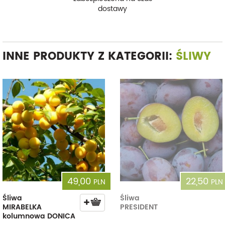
dostawy
INNE PRODUKTY Z KATEGORII:
ŚLIWY
49,00
22,50
PLN
PLN
Śliwa
Śliwa
MIRABELKA
PRESIDENT
kolumnowa DONICA