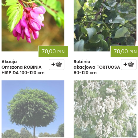
70,00
70,00
PLN
PLN
Akacja
Robinia
Omszona ROBINIA
akacjowa TORTUOSA
HISPIDA 100-120 cm
80-120 cm