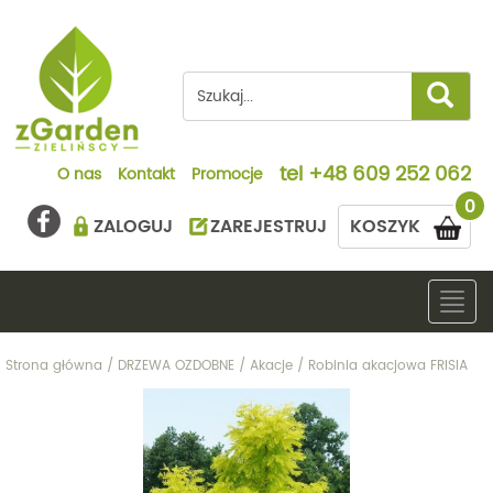
tel
+48 609 252 062
O nas
Kontakt
Promocje
0
ZALOGUJ
ZAREJESTRUJ
KOSZYK
Togg
navig
Strona główna
/
DRZEWA OZDOBNE
/
Akacje
/
Robinia akacjowa FRISIA