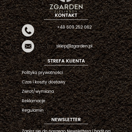
KONTAKT
+48 609 252 062
sklep@zgarden.pl
STREFA KLIENTA
Polityka prywatności
Czas i koszty dostawy
Zwrot/wymiana
Reklamacje
Regulamin
NEWSLETTER
Zapisz się do naszego Newslettera i bądź na