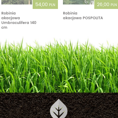
54,00
26,00
PLN
PLN
Robinia
Robinia
akacjowa
akacjowa POSPOLITA
Umbraculifera 140
cm