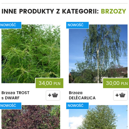
INNE PRODUKTY Z KATEGORII:
BRZOZY
NOWOŚĆ
NOWOŚĆ
34,00
30,00
PLN
PLN
Brzoza TROST
Brzoza
s DWARF
DELÉCARLICA
NOWOŚĆ
NOWOŚĆ