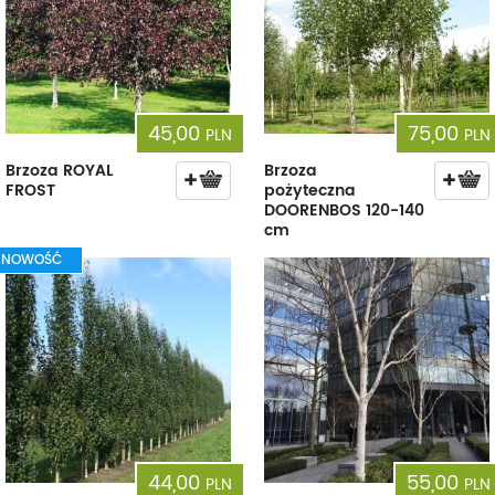
45,00
75,00
PLN
PLN
Brzoza ROYAL
Brzoza
FROST
pożyteczna
DOORENBOS 120-140
cm
NOWOŚĆ
44,00
55,00
PLN
PLN