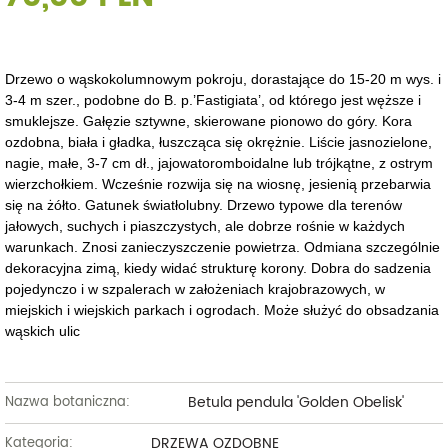
Drzewo o wąskokolumnowym pokroju, dorastające do 15-20 m wys. i
3-4 m szer., podobne do B. p.’Fastigiata’, od którego jest węższe i
smuklejsze. Gałęzie sztywne, skierowane pionowo do góry. Kora
ozdobna, biała i gładka, łuszcząca się okrężnie. Liście jasnozielone,
nagie, małe, 3-7 cm dł., jajowatoromboidalne lub trójkątne, z ostrym
wierzchołkiem. Wcześnie rozwija się na wiosnę, jesienią przebarwia
się na żółto. Gatunek światłolubny. Drzewo typowe dla terenów
jałowych, suchych i piaszczystych, ale dobrze rośnie w każdych
warunkach. Znosi zanieczyszczenie powietrza. Odmiana szczególnie
dekoracyjna zimą, kiedy widać strukturę korony. Dobra do sadzenia
pojedynczo i w szpalerach w założeniach krajobrazowych, w
miejskich i wiejskich parkach i ogrodach. Może służyć do obsadzania
wąskich ulic
Betula pendula 'Golden Obelisk'
Nazwa botaniczna:
DRZEWA OZDOBNE
Kategoria: