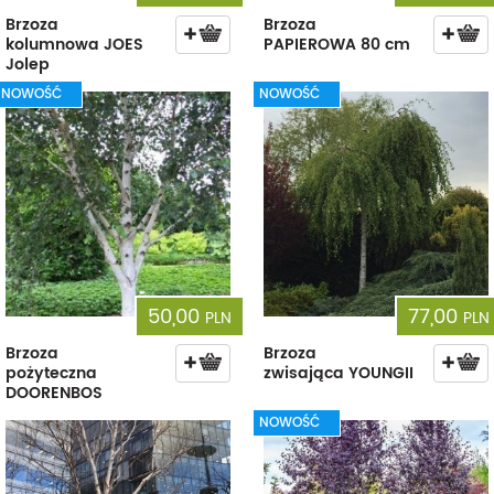
Brzoza
Brzoza
kolumnowa JOES
PAPIEROWA 80 cm
Jolep
NOWOŚĆ
NOWOŚĆ
50,00
77,00
PLN
PLN
Brzoza
Brzoza
pożyteczna
zwisająca YOUNGII
DOORENBOS
NOWOŚĆ