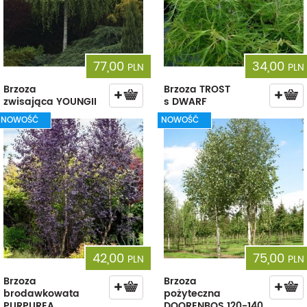
77,00
34,00
PLN
PLN
Brzoza
Brzoza TROST
zwisająca YOUNGII
s DWARF
NOWOŚĆ
NOWOŚĆ
42,00
75,00
PLN
PLN
Brzoza
Brzoza
brodawkowata
pożyteczna
PURPUREA
DOORENBOS 120-140