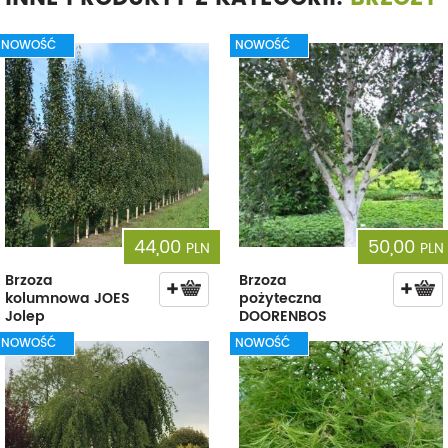
NOWOŚĆ
NOWOŚĆ
44,00
50,00
PLN
PLN
Brzoza
Brzoza
kolumnowa JOES
pożyteczna
Jolep
DOORENBOS
NOWOŚĆ
NOWOŚĆ