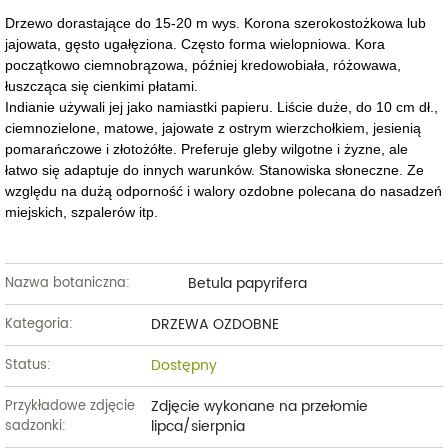
Drzewo dorastające do 15-20 m wys. Korona szerokostożkowa lub
jajowata, gęsto ugałęziona. Często forma wielopniowa. Kora
początkowo ciemnobrązowa, później kredowobiała, różowawa,
łuszcząca się cienkimi płatami.
Indianie używali jej jako namiastki papieru. Liście duże, do 10 cm dł.,
ciemnozielone, matowe, jajowate z ostrym wierzchołkiem, jesienią
pomarańczowe i złotożółte. Preferuje gleby wilgotne i żyzne, ale
łatwo się adaptuje do innych warunków. Stanowiska słoneczne. Ze
względu na dużą odporność i walory ozdobne polecana do nasadzeń
miejskich, szpalerów itp.
Betula papyrifera
Nazwa botaniczna:
DRZEWA OZDOBNE
Kategoria:
Dostępny
Status:
Zdjęcie wykonane na przełomie
Przykładowe zdjęcie
lipca/sierpnia
sadzonki: