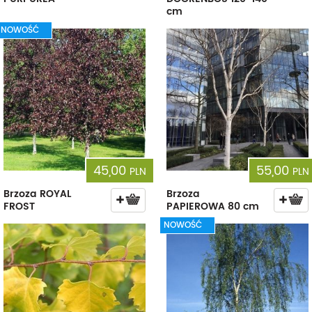
cm
NOWOŚĆ
45,00
55,00
PLN
PLN
Brzoza ROYAL
Brzoza
FROST
PAPIEROWA 80 cm
NOWOŚĆ