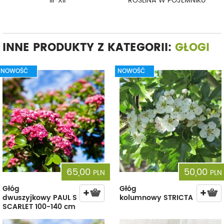
III-XII
ROŚLINA W POJEMNIKU
INNE PRODUKTY Z KATEGORII:
GŁOGI
NOWOŚĆ
NOWOŚĆ
65,00
50,00
PLN
PLN
Głóg
Głóg
dwuszyjkowy PAUL S
kolumnowy STRICTA
SCARLET 100-140 cm