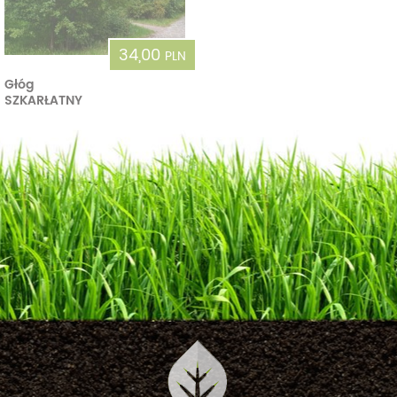
34,00
PLN
Głóg
SZKARŁATNY