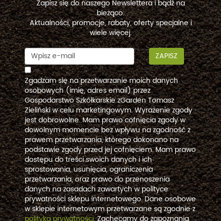
Zapisz się do naszego Newslettera i bądź na
bieżąco.
Aktualności, promocje, rabaty, oferty specjalne i
wiele więcej.
ZAPISZ
Zgadzam się na przetwarzanie moich danych
osobowych (imię, adres email) przez
Gospodarstwo Szkółkarskie zGarden Tomasz
Zieliński w celu marketingowym. Wyrażenie zgody
jest dobrowolne. Mam prawo cofnięcia zgody w
dowolnym momencie bez wpływu na zgodność z
prawem przetwarzania, którego dokonano na
podstawie zgody przed jej cofnięciem. Mam prawo
dostępu do treści swoich danych i ich
sprostowania, usunięcia, ograniczenia
przetwarzania, oraz prawo do przenoszenia
danych na zasadach zawartych w polityce
prywatności sklepu internetowego. Dane osobowe
w sklepie internetowym przetwarzane są zgodnie z
polityką prywatności
. Zachęcamy do zapoznania