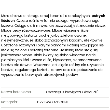
Małe drzewo o nieregularnej koronie i o atrakcyjnych,
pstrych
liściach
. Często rośnie w formie dużego, wyprostowanego
krzewu. Osiąga ok. 5 m wys., ale zazwyczaj jest znacznie niższe.
Młode pędy różowoczerwone. Młode wiosenne liście
nietypowego kształtu, trochę jakby zdeformowane,
niesymetryczne, ze słabo zaznaczonymi klapami, efektownie
upstrzone różowymi i białymi plamami. Później rozwijające się
liście są zielone i bardziej foremne. Jesienią liście stają się
jaskrawoczerwone. Białe kwiaty są słabo widoczne na tle
plamiastych liści. Owoce duże, błyszczące, ciemnoczerwone,
bardzo efektowne. Wskazane jest cięcie rośliny dla uzyskania
bardziej regularnego kształtu korony oraz dla pobudzenia do
wypuszczania barwnych, atrakcyjnych pędów.
Crataegus laevigata 'Gireoudii'
Nazwa botaniczna:
DRZEWA OZDOBNE
Kategoria: