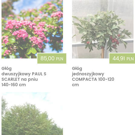
85,00
44,91
PLN
PLN
Głóg
Głóg
dwuszyjkowy PAUL S
jednoszyjkowy
SCARLET na pniu
COMPACTA 100-120
140-160 cm
cm