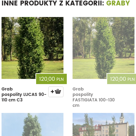
INNE PRODUKTY Z KATEGORII:
GRABY
120,00
120,00
PLN
PLN
Grab
Grab
pospolity LUCAS 90-
pospolity
110 cm C3
FASTIGIATA 100-130
cm