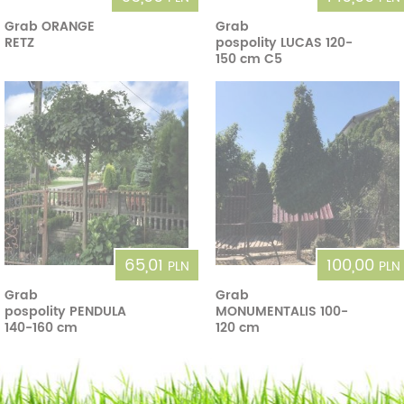
Grab ORANGE
Grab
RETZ
pospolity LUCAS 120-
150 cm C5
65,01
100,00
PLN
PLN
Grab
Grab
pospolity PENDULA
MONUMENTALIS 100-
140-160 cm
120 cm