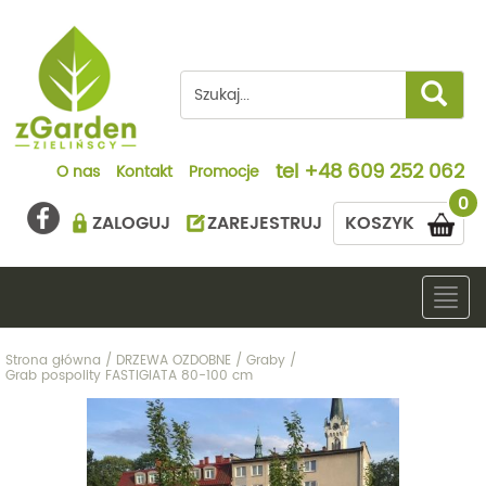
tel
+48 609 252 062
O nas
Kontakt
Promocje
0
ZALOGUJ
ZAREJESTRUJ
KOSZYK
Togg
navig
Strona główna
/
DRZEWA OZDOBNE
/
Graby
/
Grab pospolity FASTIGIATA 80-100 cm