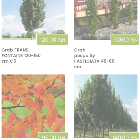
120,00
50,00
PLN
PLN
Grab FRANS
Grab
FONTAINE 120-150
pospolity
cm C5
FASTIGIATA 40-60
cm
95,00
140,00
PLN
PLN