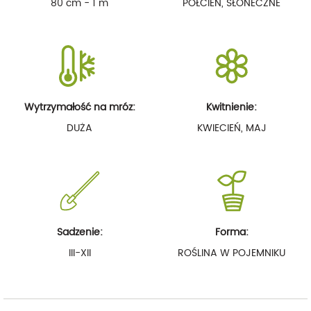
80 cm - 1 m
PÓŁCIEŃ, SŁONECZNE
Wytrzymałość na mróz:
Kwitnienie:
DUŻA
KWIECIEŃ, MAJ
Sadzenie:
Forma:
III-XII
ROŚLINA W POJEMNIKU