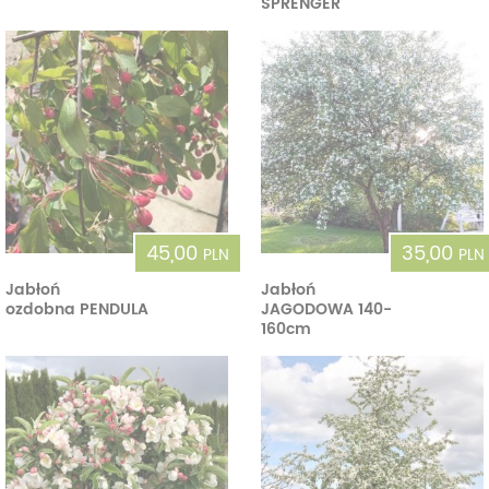
SPRENGER
45,00
35,00
PLN
PLN
Jabłoń
Jabłoń
ozdobna PENDULA
JAGODOWA 140-
160cm