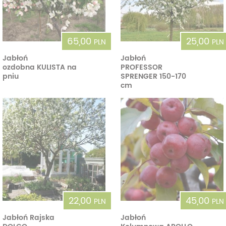
65,00
25,00
PLN
PLN
Jabłoń
Jabłoń
ozdobna KULISTA na
PROFESSOR
pniu
SPRENGER 150-170
cm
22,00
45,00
PLN
PLN
Jabłoń Rajska
Jabłoń