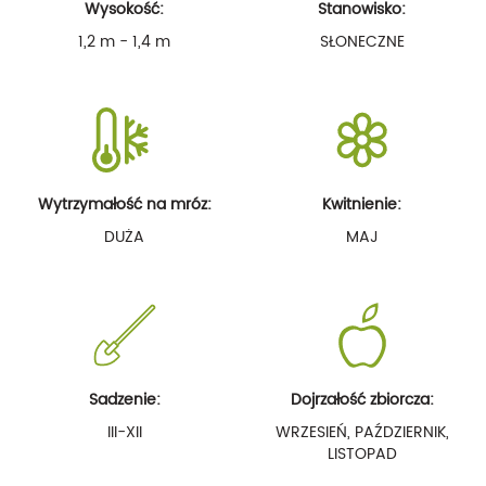
Wysokość:
Stanowisko:
1,2 m - 1,4 m
SŁONECZNE
Wytrzymałość na mróz:
Kwitnienie:
DUŻA
MAJ
Sadzenie:
Dojrzałość zbiorcza:
III-XII
WRZESIEŃ, PAŹDZIERNIK,
LISTOPAD