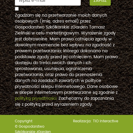
ZAPISZ
Zgadzam się na przetwarzanie moich danych
osobowych (imię, adres email) przez
Gospodarstwo Szkółkarskie zGarden Tomasz
Zieliński w celu marketingowym. Wyrażenie zgody
jest dobrowolne. Mam prawo cofnięcia zgody w
dowolnym momencie bez wpływu na zgodność z
prawem przetwarzania, którego dokonano na
podstawie zgody przed jej cofnięciem. Mam prawo
dostępu do treści swoich danych i ich
sprostowania, usunięcia, ograniczenia
przetwarzania, oraz prawo do przenoszenia
danych na zasadach zawartych w polityce
prywatności sklepu internetowego. Dane osobowe
w sklepie internetowym przetwarzane są zgodnie z
polityką prywatności
. Zachęcamy do zapoznania
się z polityką przed wyrażeniem zgody.
Copyright
Realizacja:
TiO interactive
© Gospodarstwo
Szkółkarskie zGarden