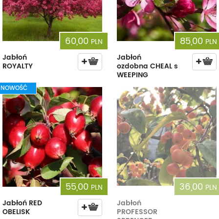
60,00
85,00
PLN
PLN
Jabłoń
Jabłoń
ROYALTY
ozdobna CHEAL s
WEEPING
NOWOŚĆ
55,00
36,00
PLN
PLN
Jabłoń RED
Jabłoń
OBELISK
PROFESSOR