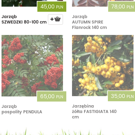
45,00
78,00
PLN
PLN
Jarząb
Jarząb
SZWEDZKI 80-100 cm
AUTUMN SPIRE
Flanrock 140 cm
35,00
65,00
PLN
PLN
Jarzębina
Jarząb
żółta FASTIGIATA 140
pospolity PENDULA
cm