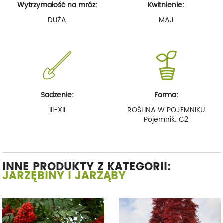
Wytrzymałość na mróz:
Kwitnienie:
DUŻA
MAJ
Sadzenie:
Forma:
III-XII
ROŚLINA W POJEMNIKU
Pojemnik: C2
INNE PRODUKTY Z KATEGORII:
JARZĘBINY I JARZĄBY