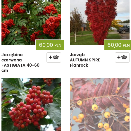
60,00
60,00
PLN
PLN
Jarzębina
Jarząb
czerwona
AUTUMN SPIRE
FASTIGIATA 40-60
Flanrock
cm