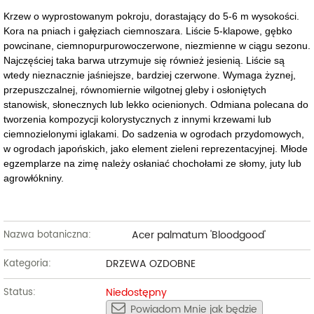
Krzew o wyprostowanym pokroju, dorastający do 5-6 m wysokości.
Kora na pniach i gałęziach ciemnoszara. Liście 5-klapowe, gębko
powcinane, ciemnopurpurowoczerwone, niezmienne w ciągu sezonu.
Najczęściej taka barwa utrzymuje się również jesienią. Liście są
wtedy nieznacznie jaśniejsze, bardziej czerwone. Wymaga żyznej,
przepuszczalnej, równomiernie wilgotnej gleby i osłoniętych
stanowisk, słonecznych lub lekko ocienionych. Odmiana polecana do
tworzenia kompozycji kolorystycznych z innymi krzewami lub
ciemnozielonymi iglakami. Do sadzenia w ogrodach przydomowych,
w ogrodach japońskich, jako element zieleni reprezentacyjnej. Młode
egzemplarze na zimę należy osłaniać chochołami ze słomy, juty lub
agrowłókniny.
Acer palmatum 'Bloodgood'
Nazwa botaniczna:
DRZEWA OZDOBNE
Kategoria:
Niedostępny
Status:
Powiadom Mnie jak będzie