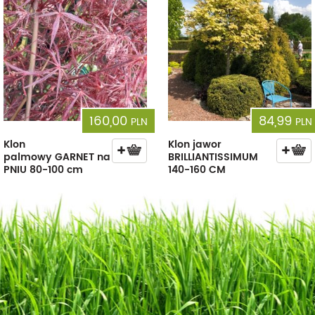
160,00
84,99
PLN
PLN
Klon
Klon jawor
palmowy GARNET na
BRILLIANTISSIMUM
PNIU 80-100 cm
140-160 CM