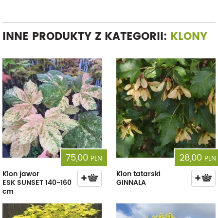
INNE PRODUKTY Z KATEGORII:
KLONY
75,00
28,00
PLN
PLN
Klon jawor
Klon tatarski
ESK SUNSET 140-160
GINNALA
cm