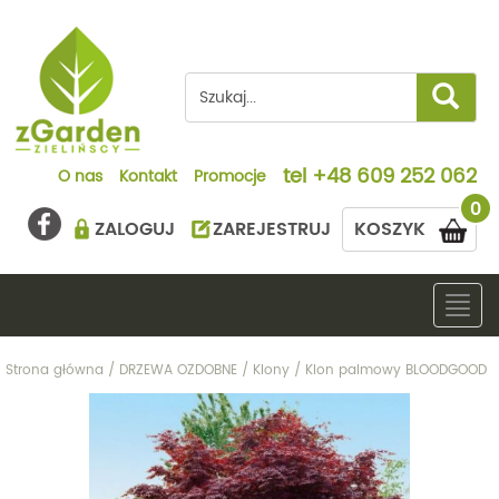
tel
+48 609 252 062
O nas
Kontakt
Promocje
0
ZALOGUJ
ZAREJESTRUJ
KOSZYK
Togg
navig
Strona główna
/
DRZEWA OZDOBNE
/
Klony
/
Klon palmowy BLOODGOOD