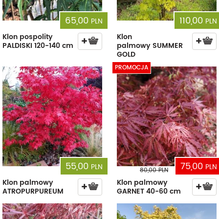
65,00
110,00
PLN
PLN
Klon pospolity
Klon
PALDISKI 120-140 cm
palmowy SUMMER
GOLD
PROMOCJA
55,00
75,00
PLN
PLN
80,00
PLN
Klon palmowy
Klon palmowy
ATROPURPUREUM
GARNET 40-60 cm