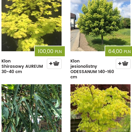
100,00
64,00
PLN
PLN
Klon
Klon
Shirasawy AUREUM
jesionolistny
30-40 cm
ODESSANUM 140-160
cm