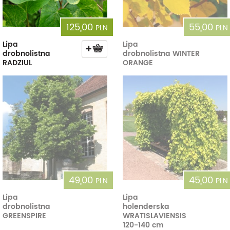
125,00
55,00
PLN
PLN
Lipa
Lipa
drobnolistna
drobnolistna WINTER
RADZIUL
ORANGE
49,00
45,00
PLN
PLN
Lipa
Lipa
drobnolistna
holenderska
GREENSPIRE
WRATISLAVIENSIS
120-140 cm