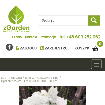
tel
+48 609 252 062
O nas
Kontakt
Promocje
0
ZALOGUJ
ZAREJESTRUJ
KOSZYK
Togg
navig
Strona główna
/
DRZEWA OZDOBNE
/
Lipy
/
Lipa srebrzysta SILVER GLOBE 100-120 cm