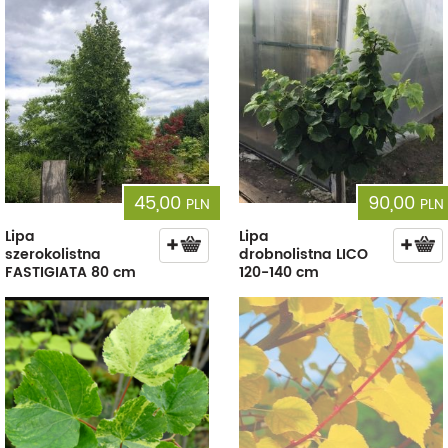
45,00
90,00
PLN
PLN
Lipa
Lipa
szerokolistna
drobnolistna LICO
FASTIGIATA 80 cm
120-140 cm