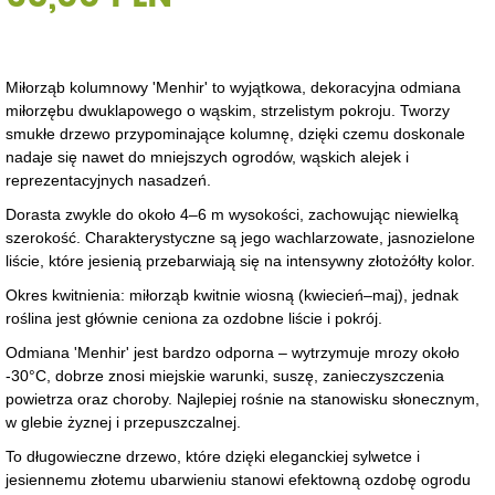
Miłorząb kolumnowy 'Menhir' to wyjątkowa, dekoracyjna odmiana
miłorzębu dwuklapowego o wąskim, strzelistym pokroju. Tworzy
smukłe drzewo przypominające kolumnę, dzięki czemu doskonale
nadaje się nawet do mniejszych ogrodów, wąskich alejek i
reprezentacyjnych nasadzeń.
Dorasta zwykle do około 4–6 m wysokości, zachowując niewielką
szerokość. Charakterystyczne są jego wachlarzowate, jasnozielone
liście, które jesienią przebarwiają się na intensywny złotożółty kolor.
Okres kwitnienia: miłorząb kwitnie wiosną (kwiecień–maj), jednak
roślina jest głównie ceniona za ozdobne liście i pokrój.
Odmiana 'Menhir' jest bardzo odporna – wytrzymuje mrozy około
-30°C, dobrze znosi miejskie warunki, suszę, zanieczyszczenia
powietrza oraz choroby. Najlepiej rośnie na stanowisku słonecznym,
w glebie żyznej i przepuszczalnej.
To długowieczne drzewo, które dzięki eleganckiej sylwetce i
jesiennemu złotemu ubarwieniu stanowi efektowną ozdobę ogrodu