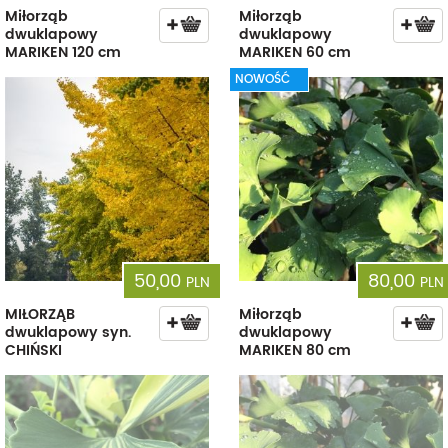
Miłorząb
Miłorząb
dwuklapowy
dwuklapowy
MARIKEN 120 cm
MARIKEN 60 cm
NOWOŚĆ
50,00
80,00
PLN
PLN
MIŁORZĄB
Miłorząb
dwuklapowy syn.
dwuklapowy
CHIŃSKI
MARIKEN 80 cm