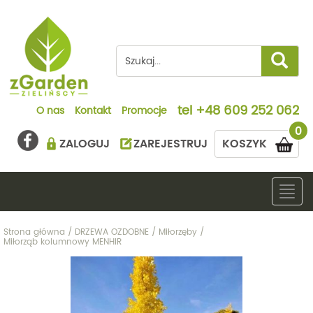
tel
+48 609 252 062
O nas
Kontakt
Promocje
0
ZALOGUJ
ZAREJESTRUJ
KOSZYK
Togg
navig
Strona główna
/
DRZEWA OZDOBNE
/
Miłorzęby
/
Miłorząb kolumnowy MENHIR