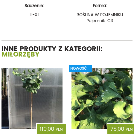
Sadzenie:
Forma:
III-XII
ROŚLINA W POJEMNIKU
Pojemnik: C3
INNE PRODUKTY Z KATEGORII:
MIŁORZĘBY
NOWOŚĆ
110,00
75,00
PLN
PLN