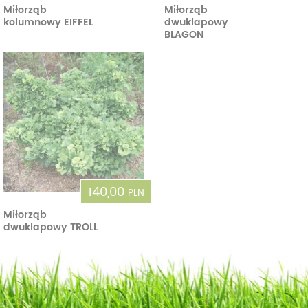
Miłorząb
Miłorząb
kolumnowy EIFFEL
dwuklapowy
BLAGON
140,00
PLN
Miłorząb
dwuklapowy TROLL