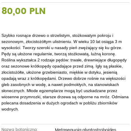
80,00 PLN
Szybko rosnące drzewo o strzelistym, stożkowatym pokroju i
sezonowym, złocistożółtym ulistnieniu. W wieku 10 lat osiąga 3 m
wysokości. Tworzy szeroki u nasady pień zwężający się ku górze.
Pędy są ułożone regularnie, tworzą stożkowatą, luźną koronę.
Roślina wykształca 2 rodzaje pędów: trwałe, drewniejące długopędy
oraz sezonowe krótkopędy opadające przed zimą. Igły są płaskie,
złocistożółte, ułożone grzebieniasto, miękkie w dotyku, jesienią
opadają wraz z krótkopędami. Drzewo dobrze rośnie na większości
gleb zasobnych w wodę, a nawet podmokłych, na stanowiskach
słonecznych. Młode egzemplarze mogą być uszkadzane przez
wiosenne przymrozki, starsze drzewa są odporne na mróz. Odmiana
polecana dosadzenia w dużych ogrodach w pobliżu zbiorników
wodnych.
Metasequoia glyptostroboides
Nazwa botaniczna: