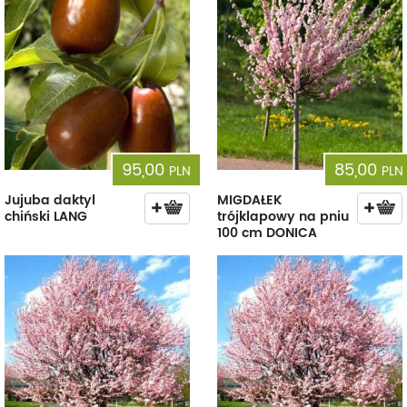
95,00
85,00
PLN
PLN
Jujuba daktyl
MIGDAŁEK
chiński LANG
trójklapowy na pniu
100 cm DONICA