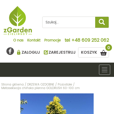
tel
+48 609 252 062
O nas
Kontakt
Promocje
0
ZALOGUJ
ZAREJESTRUJ
KOSZYK
Togg
navig
Strona główna
/
DRZEWA OZDOBNE
/
Pozostałe
/
Metasekwoja chińska pienna GOLDRUSH 60-100 cm