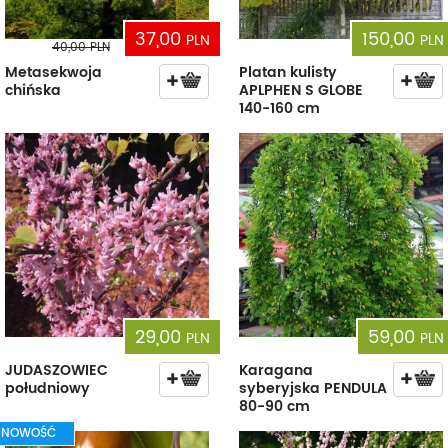
37,00
150,00
PLN
PLN
40,00
PLN
Metasekwoja
Platan kulisty
chińska
APLPHEN S GLOBE
140-160 cm
29,00
59,00
PLN
PLN
JUDASZOWIEC
Karagana
południowy
syberyjska PENDULA
80-90 cm
NOWOŚĆ