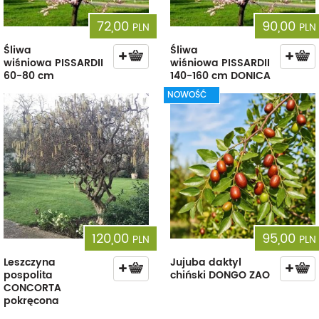
72,00
90,00
PLN
PLN
Śliwa
Śliwa
wiśniowa PISSARDII
wiśniowa PISSARDII
60-80 cm
140-160 cm DONICA
NOWOŚĆ
120,00
95,00
PLN
PLN
Leszczyna
Jujuba daktyl
pospolita
chiński DONGO ZAO
CONCORTA
pokręcona