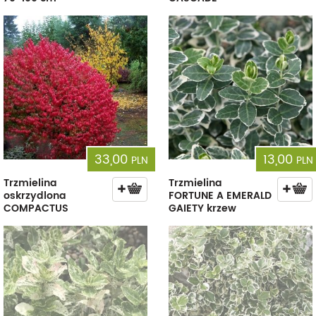
33,00
13,00
PLN
PLN
Trzmielina
Trzmielina
oskrzydlona
FORTUNE A EMERALD
COMPACTUS
GAIETY krzew