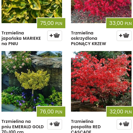
75,00
33,00
PLN
PLN
Trzmielina
Trzmielina
japońska MARIEKE
oskrzydlona
na PNIU
PŁONĄCY KRZEW
76,00
32,00
PLN
PLN
Trzmielina na
Trzmielina
pniu EMERALD GOLD
pospolita RED
70-100 cm
CASCADE