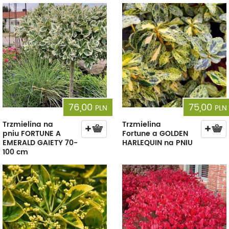
76,00
75,00
PLN
PLN
Trzmielina na
Trzmielina
pniu FORTUNE A
Fortune a GOLDEN
EMERALD GAIETY 70-
HARLEQUIN na PNIU
100 cm