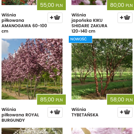
55,00
80,00
PLN
PLN
Wiśnia
Wiśnia
piłkowana
japońska KIKU
AMANOGAWA 60-100
SHIDARE ZAKURA
cm
120-140 cm
NOWOŚĆ
85,00
58,00
PLN
PLN
Wiśnia
Wiśnia
piłkowana ROYAL
TYBETAŃSKA
BURGUNDY