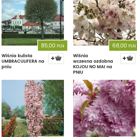
85,00
68,00
PLN
PLN
Wiśnia kulista
Wiśnia
UMBRACULIFERA na
wczesna ozdobna
pniu
KOJOU NO MAI na
PNIU