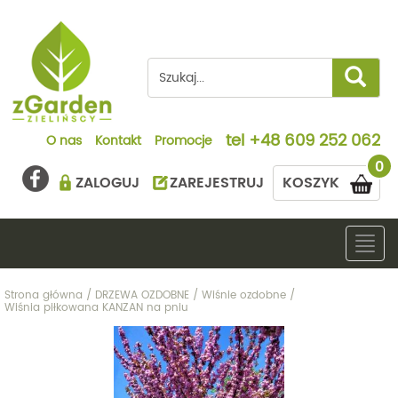
tel
+48 609 252 062
O nas
Kontakt
Promocje
0
ZALOGUJ
ZAREJESTRUJ
KOSZYK
Togg
navig
Strona główna
/
DRZEWA OZDOBNE
/
Wiśnie ozdobne
/
Wiśnia piłkowana KANZAN na pniu