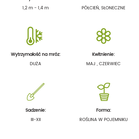
1,2 m - 1,4 m
PÓŁCIEŃ, SŁONECZNE
Wytrzymałość na mróz:
Kwitnienie:
DUŻA
MAJ , CZERWIEC
Sadzenie:
Forma:
III-XII
ROŚLINA W POJEMNIKU