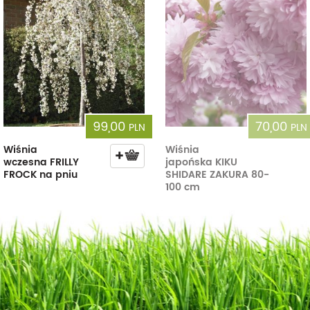
99,00
70,00
PLN
PLN
Wiśnia
Wiśnia
wczesna FRILLY
japońska KIKU
FROCK na pniu
SHIDARE ZAKURA 80-
100 cm