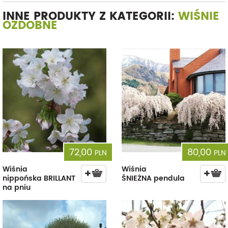
INNE PRODUKTY Z KATEGORII:
WIŚNIE
OZDOBNE
72,00
80,00
PLN
PLN
Wiśnia
Wiśnia
nippońska BRILLANT
ŚNIEŻNA pendula
na pniu