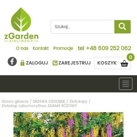
tel
+48 609 252 062
O nas
Kontakt
Promocje
0
ZALOGUJ
ZAREJESTRUJ
KOSZYK
Togg
navig
Strona główna
/
DRZEWA OZDOBNE
/
Złotokapy
/
Złotokap Laburnocytisus ADAMA RÓŻOWY