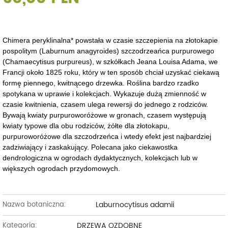
Chimera peryklinalna* powstała w czasie szczepienia na złotokapie
pospolitym (Laburnum anagyroides) szczodrzeańca purpurowego
(Chamaecytisus purpureus), w szkółkach Jeana Louisa Adama, we
Francji około 1825 roku, który w ten sposób chciał uzyskać ciekawą
formę piennego, kwitnącego drzewka. Roślina bardzo rzadko
spotykana w uprawie i kolekcjach. Wykazuje dużą zmienność w
czasie kwitnienia, czasem ulega rewersji do jednego z rodziców.
Bywają kwiaty purpuroworóżowe w gronach, czasem występują
kwiaty typowe dla obu rodziców, żółte dla złotokapu,
purpuroworóżowe dla szczodrzeńca i wtedy efekt jest najbardziej
zadziwiający i zaskakujący. Polecana jako ciekawostka
dendrologiczna w ogrodach dydaktycznych, kolekcjach lub w
większych ogrodach przydomowych.
Laburnocytisus adamii
Nazwa botaniczna:
DRZEWA OZDOBNE
Kategoria: