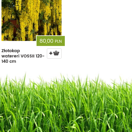
80,00
PLN
Złotokap
watereri VOSSII 120-
140 cm