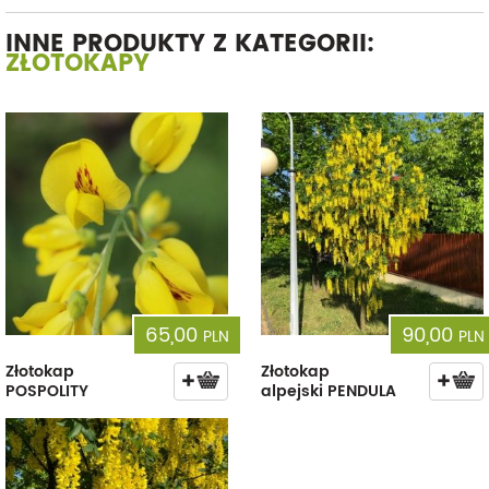
INNE PRODUKTY Z KATEGORII:
ZŁOTOKAPY
65,00
90,00
PLN
PLN
Złotokap
Złotokap
POSPOLITY
alpejski PENDULA