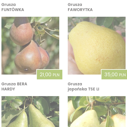
Grusza
Grusza
FUNTÓWKA
FAWORYTKA
21,00
35,00
PLN
PLN
Grusza BERA
Grusza
HARDY
japońska TSE LI