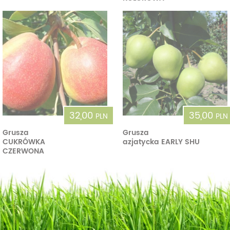
32,00
35,00
PLN
PLN
Grusza
Grusza
CUKRÓWKA
azjatycka EARLY SHU
CZERWONA