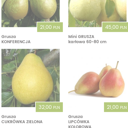
21,00
45,00
PLN
PLN
Grusza
Mini GRUSZA
KONFERENCJA
karłowa 60-80 cm
32,00
21,00
PLN
PLN
Grusza
Grusza
CUKRÓWKA ZIELONA
LIPCÓWKA
KOLOROWA