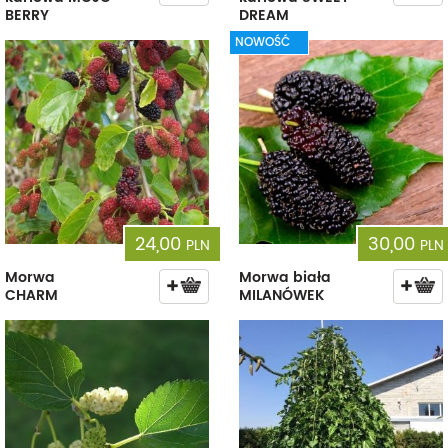
BERRY
DREAM
NOWOŚĆ
24,00
30,00
PLN
PLN
Morwa
Morwa biała
CHARM
MILANÓWEK