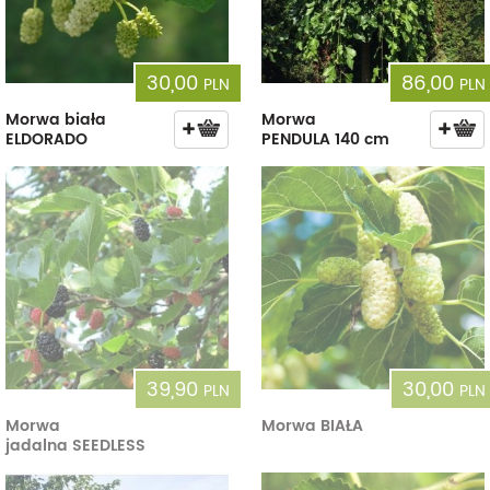
30,00
86,00
PLN
PLN
Morwa biała
Morwa
ELDORADO
PENDULA 140 cm
39,90
30,00
PLN
PLN
Morwa
Morwa BIAŁA
jadalna SEEDLESS