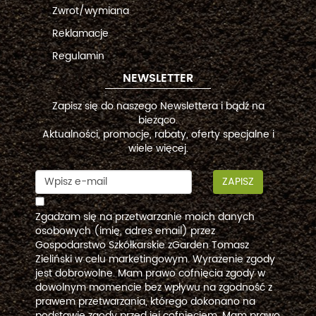
Zwrot/wymiana
Reklamacje
Regulamin
NEWSLETTER
Zapisz się do naszego Newslettera i bądź na
bieżąco.
Aktualności, promocje, rabaty, oferty specjalne i
wiele więcej.
ZAPISZ
Zgadzam się na przetwarzanie moich danych
osobowych (imię, adres email) przez
Gospodarstwo Szkółkarskie zGarden Tomasz
Zieliński w celu marketingowym. Wyrażenie zgody
jest dobrowolne. Mam prawo cofnięcia zgody w
dowolnym momencie bez wpływu na zgodność z
prawem przetwarzania, którego dokonano na
podstawie zgody przed jej cofnięciem. Mam prawo