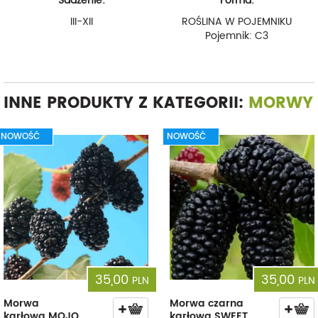
Sadzenie:
Forma:
III-XII
ROŚLINA W POJEMNIKU
Pojemnik: C3
INNE PRODUKTY Z KATEGORII:
MORWY
NOWOŚĆ
NOWOŚĆ
35,00
35,00
PLN
PLN
Morwa
Morwa czarna
karłowa MOJO
karłowa SWEET