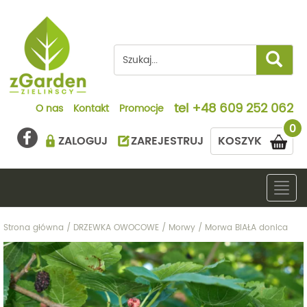
tel
+48 609 252 062
O nas
Kontakt
Promocje
0
ZALOGUJ
ZAREJESTRUJ
KOSZYK
Togg
navig
Strona główna
/
DRZEWKA OWOCOWE
/
Morwy
/
Morwa BIAŁA donica