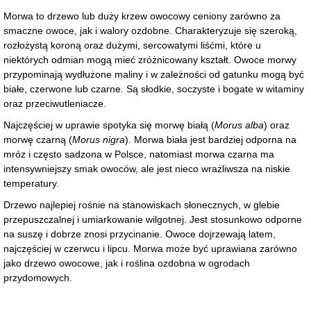
Morwa to drzewo lub duży krzew owocowy ceniony zarówno za
smaczne owoce, jak i walory ozdobne. Charakteryzuje się szeroką,
rozłożystą koroną oraz dużymi, sercowatymi liśćmi, które u
niektórych odmian mogą mieć zróżnicowany kształt. Owoce morwy
przypominają wydłużone maliny i w zależności od gatunku mogą być
białe, czerwone lub czarne. Są słodkie, soczyste i bogate w witaminy
oraz przeciwutleniacze.
Najczęściej w uprawie spotyka się morwę białą (
Morus alba
) oraz
morwę czarną (
Morus nigra
). Morwa biała jest bardziej odporna na
mróz i często sadzona w Polsce, natomiast morwa czarna ma
intensywniejszy smak owoców, ale jest nieco wrażliwsza na niskie
temperatury.
Drzewo najlepiej rośnie na stanowiskach słonecznych, w glebie
przepuszczalnej i umiarkowanie wilgotnej. Jest stosunkowo odporne
na suszę i dobrze znosi przycinanie. Owoce dojrzewają latem,
najczęściej w czerwcu i lipcu. Morwa może być uprawiana zarówno
jako drzewo owocowe, jak i roślina ozdobna w ogrodach
przydomowych.