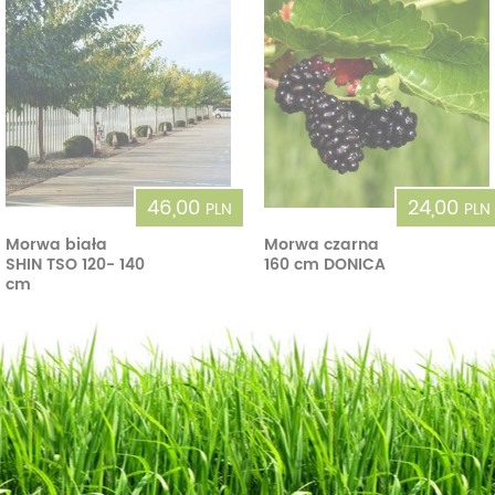
46,00
24,00
PLN
PLN
Morwa biała
Morwa czarna
SHIN TSO 120- 140
160 cm DONICA
cm