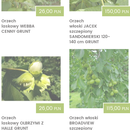
26,00
150,00
PLN
PLN
Orzech
Orzech
laskowy WEBBA
włoski JACEK
CENNY GRUNT
szczepiony
SANDOMIERSKI 120-
140 cm GRUNT
26,00
115,00
PLN
PLN
Orzech
Orzech włoski
laskowy OLBRZYMI Z
BROADVIEW
HALLE GRUNT
szczepiony