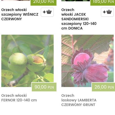
210,00
185,00
PLN
PLN
Orzech włoski
Orzech
szczepiony WIŚNICZ
włoski JACEK
CZERWONY
SANDOMIERSKI
szczepiony 120-140
cm DONICA
90,00
26,00
PLN
PLN
Orzech włoski
Orzech
FERNOR 120-140 cm
laskowy LAMBERTA
CZERWONY GRUNT