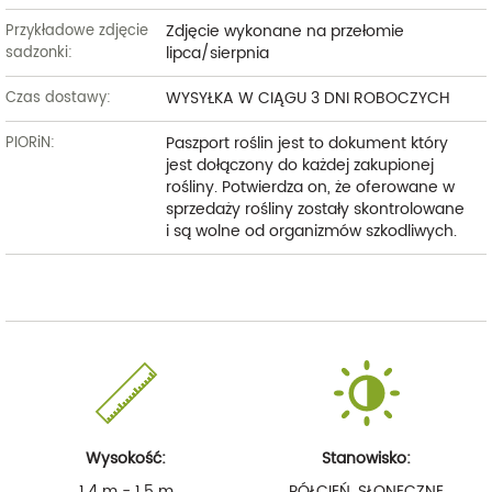
Zdjęcie wykonane na przełomie
Przykładowe zdjęcie
lipca/sierpnia
sadzonki:
WYSYŁKA W CIĄGU 3 DNI ROBOCZYCH
Czas dostawy:
Paszport roślin jest to dokument który
PIORiN:
jest dołączony do każdej zakupionej
rośliny. Potwierdza on, że oferowane w
sprzedaży rośliny zostały skontrolowane
i są wolne od organizmów szkodliwych.
Wysokość:
Stanowisko:
1,4 m - 1,5 m
PÓŁCIEŃ, SŁONECZNE