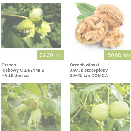
32,00
60,00
PLN
PLN
Orzech
Orzech włoski
laskowy OLBRZYMI Z
JACEK szczepiony
HALLE donica
30-40 cm DONICA