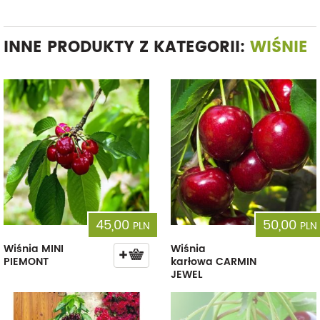
INNE PRODUKTY Z KATEGORII:
WIŚNIE
45,00
50,00
PLN
PLN
Wiśnia MINI
Wiśnia
PIEMONT
karłowa CARMIN
JEWEL