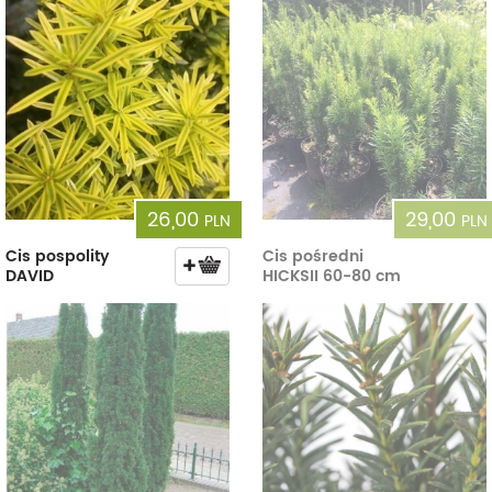
26,00
29,00
PLN
PLN
Cis pospolity
Cis pośredni
DAVID
HICKSII 60-80 cm