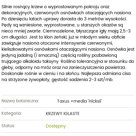
Silnie rosnący krzew o wyprostowanym pokroju oraz
dekoracyjnych, czerwonych osnówkach otaczających nasiona.
Po dziesięciu latach uprawy dorasta do 3 metrów wysokości.
Pędy są wzniesione, wyprostowane, u starszych okazów są
nieco mniej zwarte. Ciemnozielone, błyszczące igły mają 2,5-3
cm długości. Jest to klon żeński, już w młodym wieku obficie
zawiązuje nasiona otoczone intensywnie czerwonymi,
kieliszkowatymi osnówkami otaczającymi nasiona. Osnówka jest
jedyną jadalną (i smaczną) częścią rośliny pozbawioną
trującego alkaloidu taksyny. Roślina tolerancyjna w stosunku do
gleby, odporny na mróz oraz na zanieczyszczenia powietrza.
Doskonale rośnie w cieniu i na słońcu. Najlepsza odmiana cisa
na strzyżone żywopłoty, gęstość sadzenia 2-3 szt/mb.
Taxus ×media 'Hicksii'
Nazwa botaniczna:
KRZEWY IGLASTE
Kategoria:
Dostępny
Status: