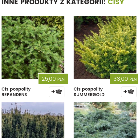
INNE PRODUKTY Z KATEGORII:
CISY
25,00
33,00
PLN
PLN
Cis pospolity
Cis pospolity
REPANDENS
SUMMERGOLD