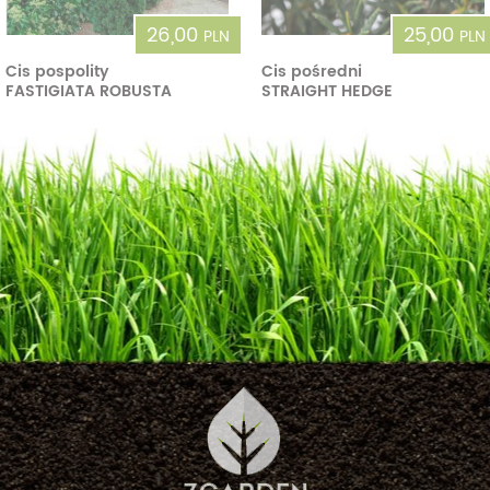
26,00
25,00
PLN
PLN
Cis pospolity
Cis pośredni
FASTIGIATA ROBUSTA
STRAIGHT HEDGE