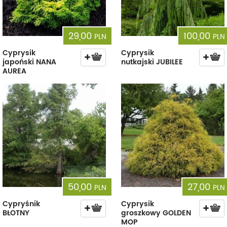
29,00
100,00
PLN
PLN
Cyprysik
Cyprysik
japoński NANA
nutkajski JUBILEE
AUREA
50,00
27,00
PLN
PLN
Cypryśnik
Cyprysik
BŁOTNY
groszkowy GOLDEN
MOP