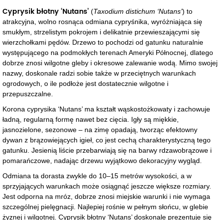
Cyprysik błotny ‘Nutans’
(
Taxodium distichum ‘Nutans’
) to
atrakcyjna, wolno rosnąca odmiana cypryśnika, wyróżniająca się
smukłym, strzelistym pokrojem i delikatnie przewieszającymi się
wierzchołkami pędów. Drzewo to pochodzi od gatunku naturalnie
występującego na podmokłych terenach Ameryki Północnej, dlatego
dobrze znosi wilgotne gleby i okresowe zalewanie wodą. Mimo swojej
nazwy, doskonale radzi sobie także w przeciętnych warunkach
ogrodowych, o ile podłoże jest dostatecznie wilgotne i
przepuszczalne.
Korona cyprysika ‘Nutans’ ma kształt wąskostożkowaty i zachowuje
ładną, regularną formę nawet bez cięcia. Igły są miękkie,
jasnozielone, sezonowe – na zimę opadają, tworząc efektowny
dywan z brązowiejących igieł, co jest cechą charakterystyczną tego
gatunku. Jesienią liście przebarwiają się na barwy rdzawobrązowe i
pomarańczowe, nadając drzewu wyjątkowo dekoracyjny wygląd.
Odmiana ta dorasta zwykle do 10–15 metrów wysokości, a w
sprzyjających warunkach może osiągnąć jeszcze większe rozmiary.
Jest odporna na mróz, dobrze znosi miejskie warunki i nie wymaga
szczególnej pielęgnacji. Najlepiej rośnie w pełnym słońcu, w glebie
żyznej i wilgotnej. Cyprysik błotny ‘Nutans’ doskonale prezentuje się