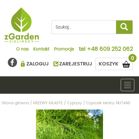
tel
+48 609 252 062
O nas
Kontakt
Promocje
0
ZALOGUJ
ZAREJESTRUJ
KOSZYK
Togg
navig
Strona główna
/
KRZEWY IGLASTE
/
Cyprysy
/
Cyprysik błotny NUTANS