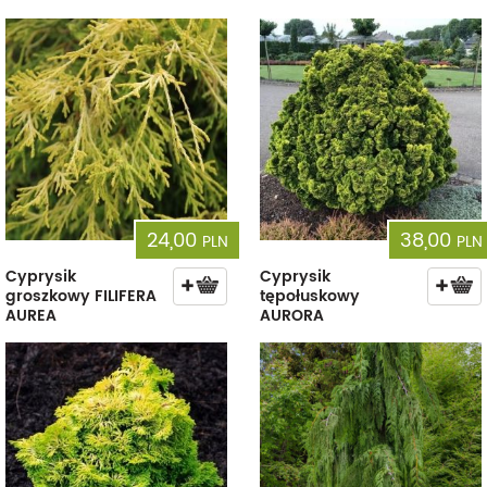
24,00
38,00
PLN
PLN
Cyprysik
Cyprysik
groszkowy FILIFERA
tępołuskowy
AUREA
AURORA