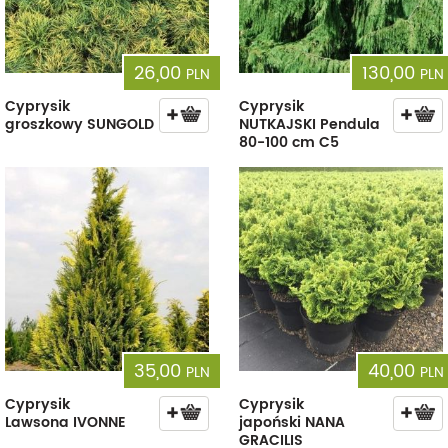
26,00
130,00
PLN
PLN
Cyprysik
Cyprysik
groszkowy SUNGOLD
NUTKAJSKI Pendula
80-100 cm C5
35,00
40,00
PLN
PLN
Cyprysik
Cyprysik
Lawsona IVONNE
japoński NANA
GRACILIS