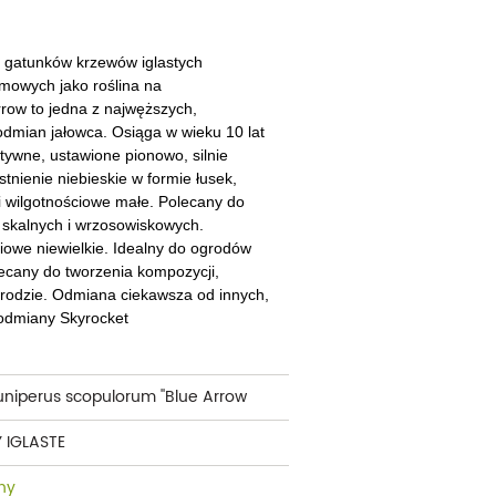
cherznice
Dzielżany
ciorniki
Floksy
ch gatunków krzewów iglastych
owych jako roślina na
wonie
Funkie
rrow to jedna z najwęższych,
dmian jałowca. Osiąga w wieku 10 lat
ącza
Goryczki
tywne, ustawione pionowo, silnie
tnienie niebieskie w formie łusek,
wojniki - Clematisy
Hiacynty
 wilgotnościowe małe. Polecany do
skalnych i wrzosowiskowych.
żaneczniki
Jeżówki
iowe niewielkie.
Idealny do ogrodów
ecany do tworzenia kompozycji,
uły i tawułki
Juki
ogrodzie. Odmiana ciekawsza od innych,
 odmiany Skyrocket
sterie
rnowce
uniperus scopulorum ''Blue Arrow
zostałe
 IGLASTE
ny