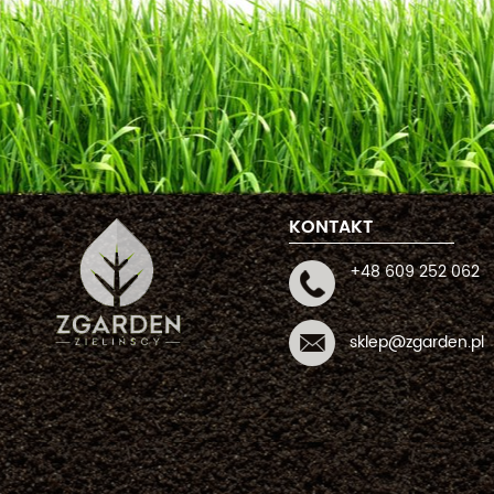
KONTAKT
+48 609 252 062
sklep@zgarden.pl