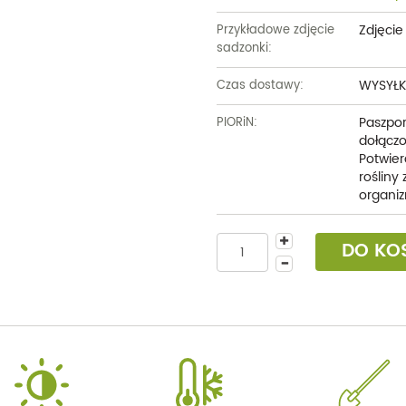
Zdjęci
Przykładowe zdjęcie
sadzonki:
WYSYŁK
Czas dostawy:
Paszpor
PIORiN:
dołączo
Potwier
rośliny
organiz
DO KO