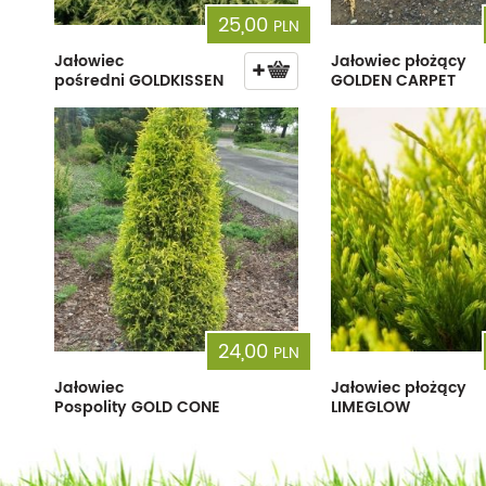
25,00
PLN
Jałowiec
Jałowiec płożący
pośredni GOLDKISSEN
GOLDEN CARPET
24,00
PLN
Jałowiec
Jałowiec płożący
Pospolity GOLD CONE
LIMEGLOW