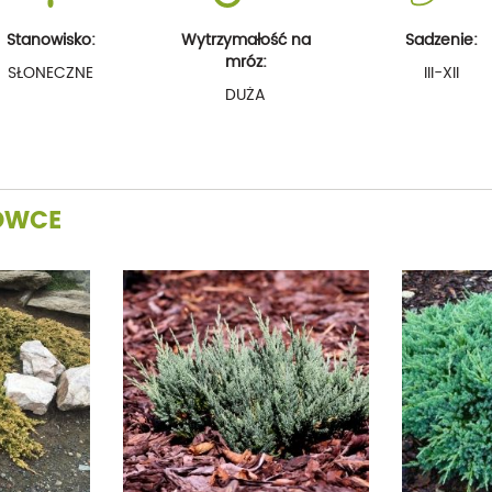
Stanowisko:
Wytrzymałość na
Sadzenie:
mróz:
SŁONECZNE
III-XII
DUŻA
OWCE