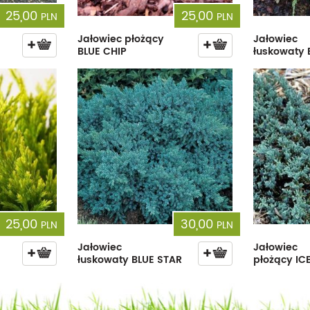
25,00
25,00
PLN
PLN
Jałowiec płożący
Jałowiec
BLUE CHIP
łuskowaty 
25,00
30,00
PLN
PLN
Jałowiec
Jałowiec
łuskowaty BLUE STAR
płożący IC