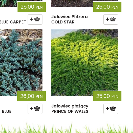
25,00
25,00
PLN
PLN
Jałowiec Pfitzera
BLUE CARPET
GOLD STAR
26,00
25,00
PLN
PLN
Jałowiec płożący
E BLUE
PRINCE OF WALES