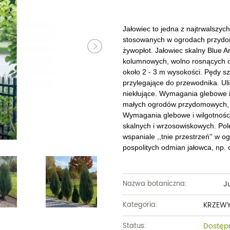
Dęby
Truskawki i poziomki
Derenie
Wiązy
Pę
Glediczje
Winogrona
Forsycje
Wierzby
Pię
Jałowiec to jedna z najtrwalszy
stosowanych w ogrodach przydom
Głogi
Żurawiny
Hibiskusy
Wiśnie ozdobne
Pi
żywopłot.
Jałowiec skalny Blue A
kolumnowych, wolno rosnących o
Graby
Pozostałe
Hortensje
Złotokapy
Pn
około 2 - 3 m wysokości. Pędy sz
przylegające do przewodnika. Ulis
Jabłonie ozdobne
Irgi
Pozostałe
Po
niekłujące. Wymagania glebowe i
małych ogrodów przydomowych, 
Jarzębiny i jarząby
Jaśminowce
Ró
Wymagania glebowe i wilgotnośc
skalnych i wrzosowiskowych. Pol
Kasztanowce
Kaliny
Taw
wspaniale ,,tnie przestrzeń'' w 
pospolitych odmian jałowca, np.
Kalmie
Wi
Krzewuszki
Ża
J
Nazwa botaniczna:
Po
KRZEWY
Kategoria:
Dostęp
Status: