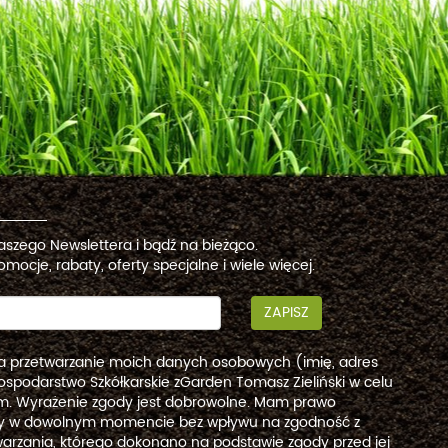
naszego Newslettera i bądź na bieżąco.
omocje, rabaty, oferty specjalne i wiele więcej.
ZAPISZ
a przetwarzanie moich danych osobowych (imię, adres
ospodarstwo Szkółkarskie zGarden Tomasz Zieliński w celu
. Wyrażenie zgody jest dobrowolne. Mam prawo
dy w dowolnym momencie bez wpływu na zgodność z
arzania, którego dokonano na podstawie zgody przed jej