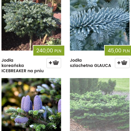
240,00
45,00
PLN
PLN
Jodła
Jodła
koreańska
szlachetna GLAUCA
ICEBREAKER na pniu