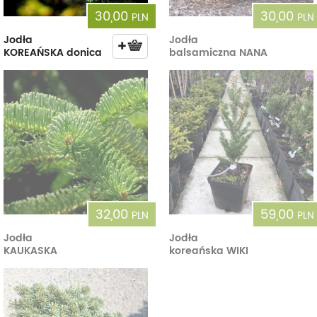
30,00
30,00
PLN
PLN
Jodła
Jodła
KOREAŃSKA donica
balsamiczna NANA
32,00
59,00
PLN
PLN
Jodła
Jodła
KAUKASKA
koreańska WIKI