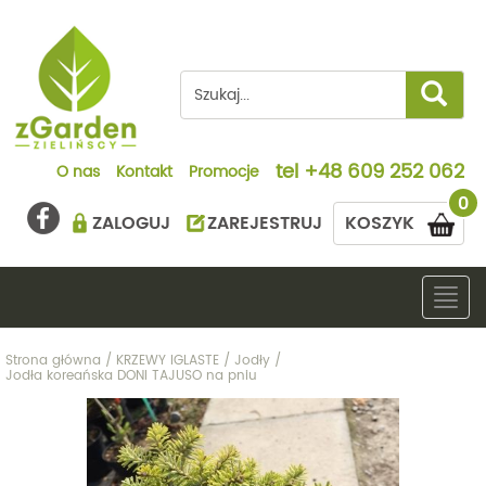
tel
+48 609 252 062
O nas
Kontakt
Promocje
0
ZALOGUJ
ZAREJESTRUJ
KOSZYK
Togg
navig
Strona główna
/
KRZEWY IGLASTE
/
Jodły
/
Jodła koreańska DONI TAJUSO na pniu