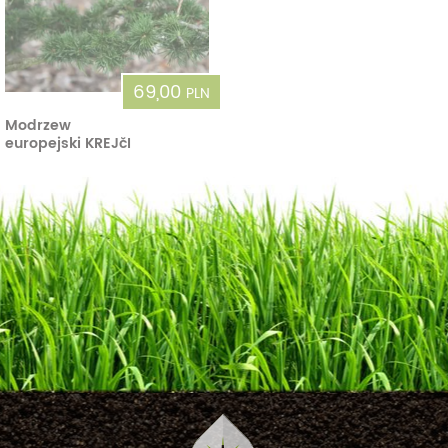
69,00
PLN
Modrzew
europejski KREJčI