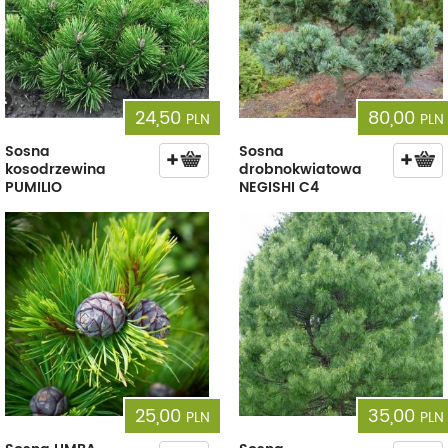
24,50
80,00
PLN
PLN
Sosna
Sosna
kosodrzewina
drobnokwiatowa
PUMILIO
NEGISHI C4
25,00
35,00
PLN
PLN