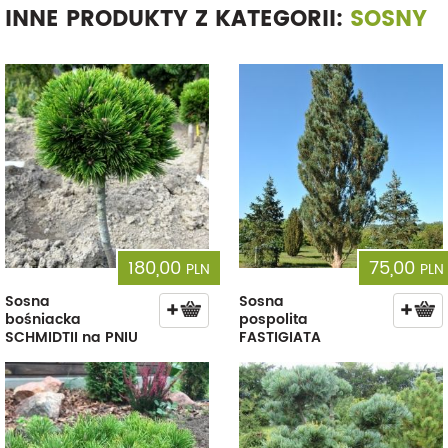
INNE PRODUKTY Z KATEGORII:
SOSNY
180,00
75,00
PLN
PLN
Sosna
Sosna
bośniacka
pospolita
SCHMIDTII na PNIU
FASTIGIATA