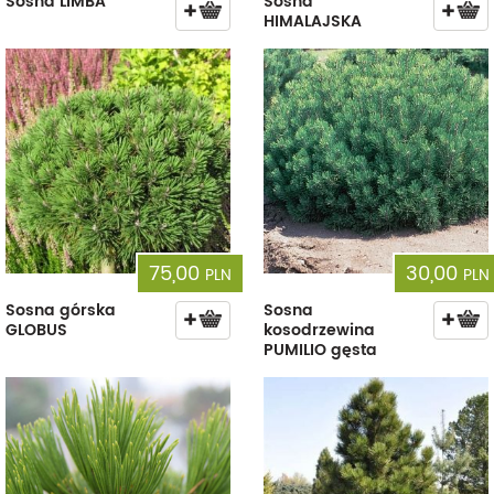
Sosna LIMBA
Sosna
HIMALAJSKA
75,00
30,00
PLN
PLN
Sosna górska
Sosna
GLOBUS
kosodrzewina
PUMILIO gęsta