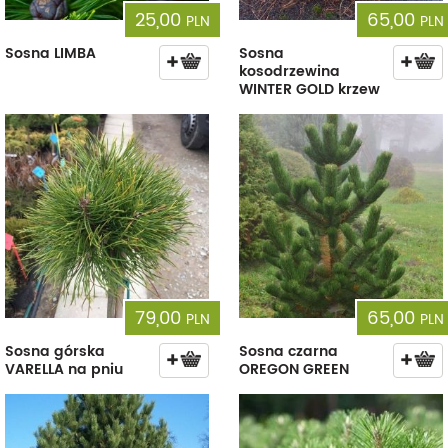
25,00
65,00
PLN
PLN
Sosna LIMBA
Sosna
kosodrzewina
WINTER GOLD krzew
79,00
65,00
PLN
PLN
Sosna górska
Sosna czarna
VARELLA na pniu
OREGON GREEN