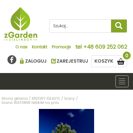
tel
+48 609 252 062
O nas
Kontakt
Promocje
0
ZALOGUJ
ZAREJESTRUJ
KOSZYK
Togg
navig
Strona główna
/
KRZEWY IGLASTE
/
Sosny
/
Sosna WATERERI NANUM na pniu