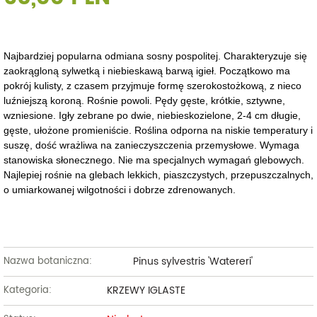
Najbardziej popularna odmiana sosny pospolitej. Charakteryzuje się
zaokrągloną sylwetką i niebieskawą barwą igieł. Początkowo ma
pokrój kulisty, z czasem przyjmuje formę szerokostożkową, z nieco
luźniejszą koroną. Rośnie powoli. Pędy gęste, krótkie, sztywne,
wzniesione. Igły zebrane po dwie, niebieskozielone, 2-4 cm długie,
gęste, ułożone promieniście. Roślina odporna na niskie temperatury i
suszę, dość wrażliwa na zanieczyszczenia przemysłowe. Wymaga
stanowiska słonecznego. Nie ma specjalnych wymagań glebowych.
Najlepiej rośnie na glebach lekkich, piaszczystych, przepuszczalnych,
o umiarkowanej wilgotności i dobrze zdrenowanych.
Pinus sylvestris 'Watereri'
Nazwa botaniczna:
KRZEWY IGLASTE
Kategoria: