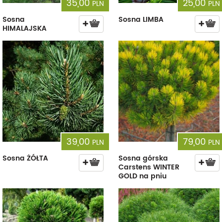
35,00
25,00
PLN
PLN
Sosna
Sosna LIMBA
HIMALAJSKA
39,00
79,00
PLN
PLN
Sosna ŻÓŁTA
Sosna górska
Carstens WINTER
GOLD na pniu