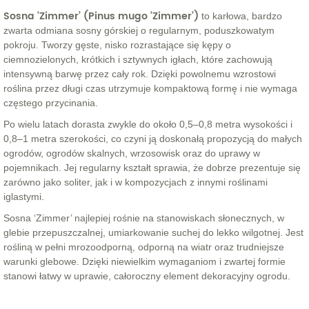
Sosna ‘Zimmer’ (Pinus mugo ‘Zimmer’)
to karłowa, bardzo
zwarta odmiana sosny górskiej o regularnym, poduszkowatym
pokroju. Tworzy gęste, nisko rozrastające się kępy o
ciemnozielonych, krótkich i sztywnych igłach, które zachowują
intensywną barwę przez cały rok. Dzięki powolnemu wzrostowi
roślina przez długi czas utrzymuje kompaktową formę i nie wymaga
częstego przycinania.
Po wielu latach dorasta zwykle do około 0,5–0,8 metra wysokości i
0,8–1 metra szerokości, co czyni ją doskonałą propozycją do małych
ogrodów, ogrodów skalnych, wrzosowisk oraz do uprawy w
pojemnikach. Jej regularny kształt sprawia, że dobrze prezentuje się
zarówno jako soliter, jak i w kompozycjach z innymi roślinami
iglastymi.
Sosna ‘Zimmer’ najlepiej rośnie na stanowiskach słonecznych, w
glebie przepuszczalnej, umiarkowanie suchej do lekko wilgotnej. Jest
rośliną w pełni mrozoodporną, odporną na wiatr oraz trudniejsze
warunki glebowe. Dzięki niewielkim wymaganiom i zwartej formie
stanowi łatwy w uprawie, całoroczny element dekoracyjny ogrodu.