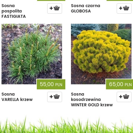
Sosna
Sosna czarna
pospolita
GLOBOSA
FASTIGIATA
55,00
65,00
PLN
PLN
Sosna
Sosna
VARELLA krzew
kosodrzewina
WINTER GOLD krzew