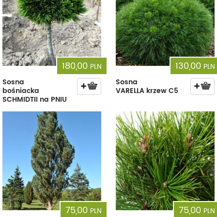
180,00
130,00
PLN
PLN
Sosna
Sosna
bośniacka
VARELLA krzew C5
SCHMIDTII na PNIU
75,00
75,00
PLN
PLN