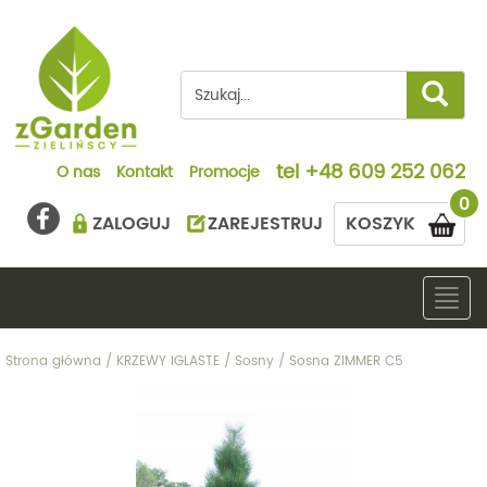
tel
+48 609 252 062
O nas
Kontakt
Promocje
0
ZALOGUJ
ZAREJESTRUJ
KOSZYK
Togg
navig
Strona główna
/
KRZEWY IGLASTE
/
Sosny
/
Sosna ZIMMER C5