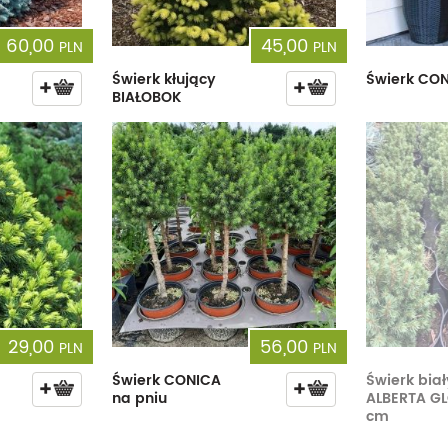
60,00
45,00
PLN
PLN
Świerk kłujący
Świerk CO
BIAŁOBOK
29,00
56,00
PLN
PLN
Świerk CONICA
Świerk biał
na pniu
ALBERTA GL
cm