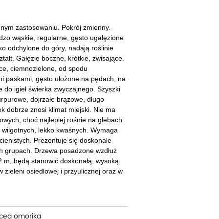
cherznice
Dzielżany
ciorniki
Floksy
nym zastosowaniu. Pokrój zmienny.
rdzo wąskie, regularne, gęsto ugałęzione
wonie
Funkie
ko odchylone do góry, nadają roślinie
tałt. Gałęzie boczne, krótkie, zwisające.
ącza
Goryczki
ące, ciemnozielone, od spodu
mi paskami, gęsto ułożone na pędach, na
wojniki - Clematisy
Hiacynty
do igieł świerka zwyczajnego. Szyszki
purpurowe, dojrzałe brązowe, długo
żaneczniki
Jeżówki
k dobrze znosi klimat miejski. Nie ma
wych, choć najlepiej rośnie na glebach
uły i tawułki
Juki
 wilgotnych, lekko kwaśnych. Wymaga
cienistych. Prezentuje się doskonale
sterie
ch grupach. Drzewa posadzone wzdłuż
5-2 m, będą stanowić doskonałą, wysoką
rnowce
zieleni osiedlowej i przyulicznej oraz w
zostałe
icea omorika