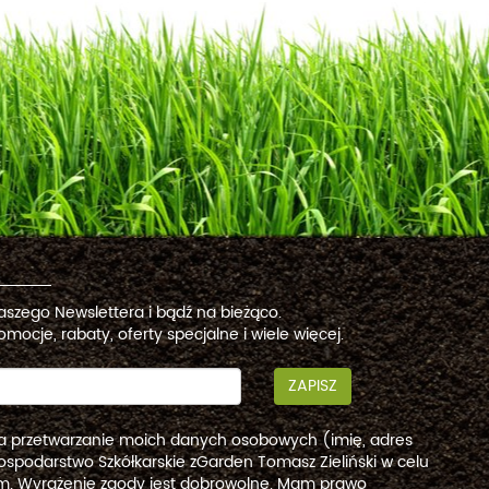
naszego Newslettera i bądź na bieżąco.
omocje, rabaty, oferty specjalne i wiele więcej.
ZAPISZ
a przetwarzanie moich danych osobowych (imię, adres
ospodarstwo Szkółkarskie zGarden Tomasz Zieliński w celu
. Wyrażenie zgody jest dobrowolne. Mam prawo