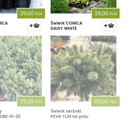
29,00
29,00
PLN
PLN
NICA
Świerk CONICA
DAISY WHITE
25,00
65,00
PLN
PLN
y
Świerk serbski
OBE 10-20
PEVé TIJN na pniu