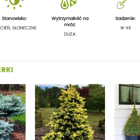
Stanowisko:
Wytrzymałość na
Sadzenie:
mróz:
CIEŃ, SŁONECZNE
III-XII
DUŻA
ERKI