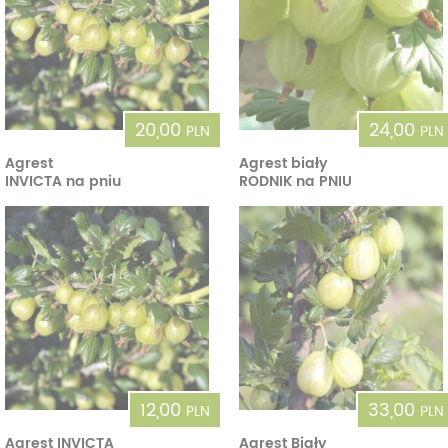
20,00
24,00
PLN
PLN
Agrest
Agrest biały
INVICTA na pniu
RODNIK na PNIU
12,00
33,00
PLN
PLN
Agrest INVICTA
Agrest Biały