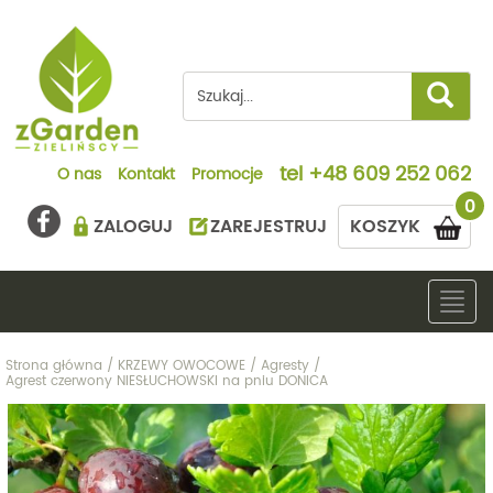
tel
+48 609 252 062
O nas
Kontakt
Promocje
0
ZALOGUJ
ZAREJESTRUJ
KOSZYK
Togg
navig
Strona główna
/
KRZEWY OWOCOWE
/
Agresty
/
Agrest czerwony NIESŁUCHOWSKI na pniu DONICA