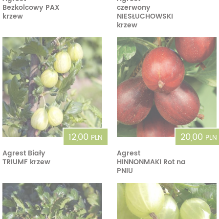
Bezkolcowy PAX
czerwony
krzew
NIESŁUCHOWSKI
krzew
12,00
20,00
PLN
PLN
Agrest Biały
Agrest
TRIUMF krzew
HINNONMAKI Rot na
PNIU