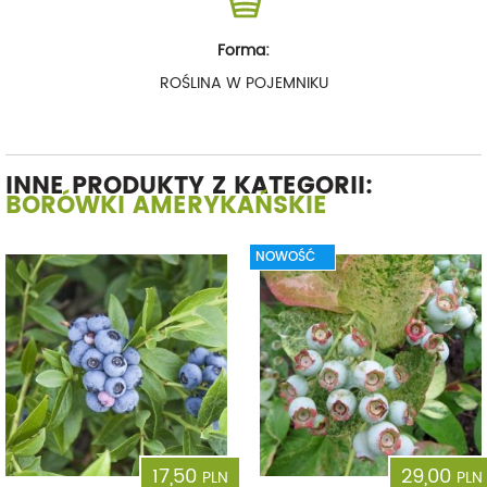
Forma:
ROŚLINA W POJEMNIKU
INNE PRODUKTY Z KATEGORII:
BORÓWKI AMERYKAŃSKIE
NOWOŚĆ
17,50
29,00
PLN
PLN