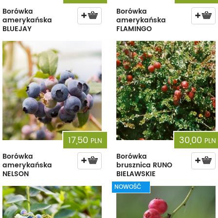
Borówka
Borówka
amerykańska
amerykańska
BLUEJAY
FLAMINGO
17,50
30,00
PLN
PLN
Borówka
Borówka
amerykańska
brusznica RUNO
NELSON
BIELAWSKIE
NOWOŚĆ