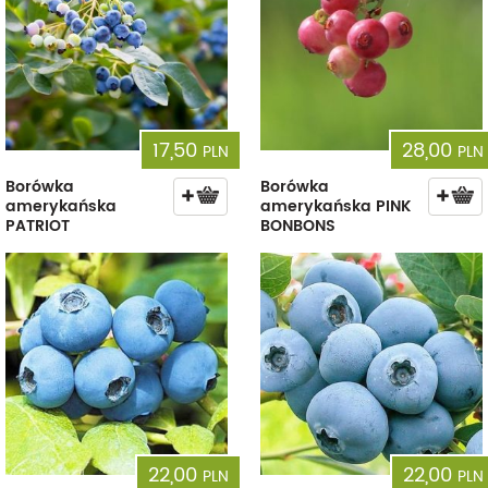
17,50
28,00
PLN
PLN
Borówka
Borówka
amerykańska
amerykańska PINK
PATRIOT
BONBONS
22,00
22,00
PLN
PLN