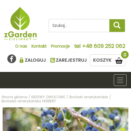
tel
+48 609 252 062
O nas
Kontakt
Promocje
0
ZALOGUJ
ZAREJESTRUJ
KOSZYK
Togg
navig
Strona główna
/
KRZEWY OWOCOWE
/
Borówki amerykańskie
/
Borówka amerykańska HERBERT