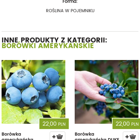
Forma:
ROŚLINA W POJEMNIKU
INNE PRODUKTY Z KATEGORII:
BORÓWKI AMERYKAŃSKIE
22,00
22,00
PLN
PLN
Borówka
Borówka
amerykańska
amerykańska DUKE