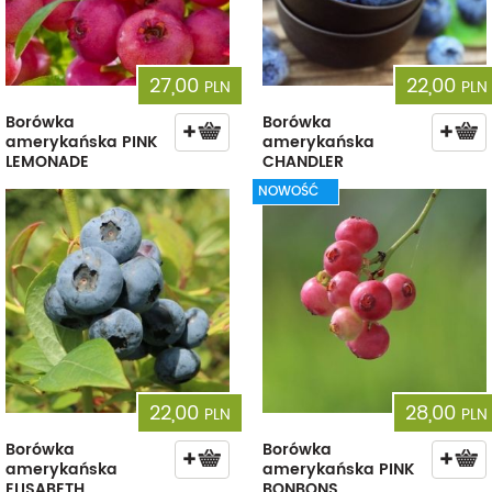
27,00
22,00
PLN
PLN
Borówka
Borówka
amerykańska PINK
amerykańska
LEMONADE
CHANDLER
NOWOŚĆ
22,00
28,00
PLN
PLN
Borówka
Borówka
amerykańska
amerykańska PINK
ELISABETH
BONBONS