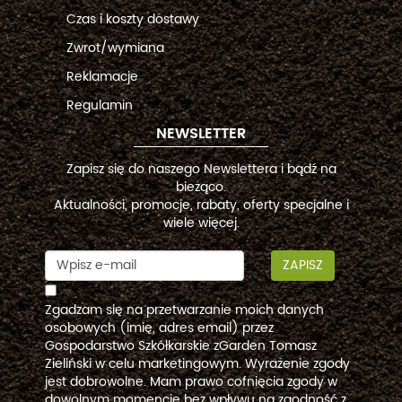
Czas i koszty dostawy
Zwrot/wymiana
Reklamacje
Regulamin
NEWSLETTER
Zapisz się do naszego Newslettera i bądź na
bieżąco.
Aktualności, promocje, rabaty, oferty specjalne i
wiele więcej.
ZAPISZ
Zgadzam się na przetwarzanie moich danych
osobowych (imię, adres email) przez
Gospodarstwo Szkółkarskie zGarden Tomasz
Zieliński w celu marketingowym. Wyrażenie zgody
jest dobrowolne. Mam prawo cofnięcia zgody w
dowolnym momencie bez wpływu na zgodność z