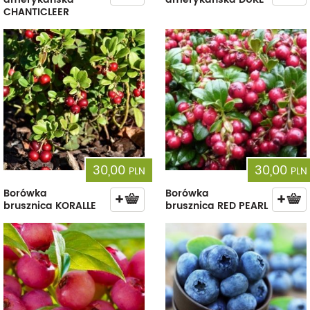
CHANTICLEER
30,00
30,00
PLN
PLN
Borówka
Borówka
brusznica KORALLE
brusznica RED PEARL