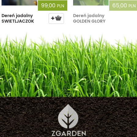
99,00
65,00
PLN
PLN
Dereń jadalny
Dereń jadalny
SWIETLJACZOK
GOLDEN GLORY