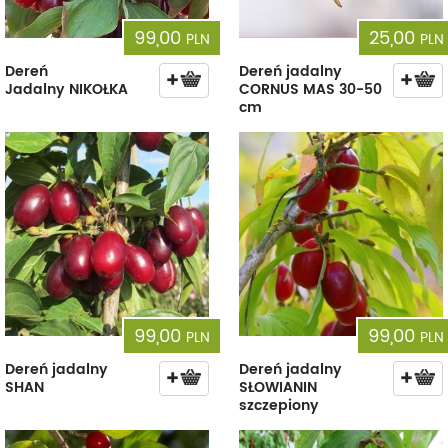
99,00
25,00
PLN
PLN
Dereń
Dereń jadalny
Jadalny NIKOŁKA
CORNUS MAS 30-50
cm
99,00
99,00
PLN
PLN
Dereń jadalny
Dereń jadalny
SHAN
SŁOWIANIN
szczepiony