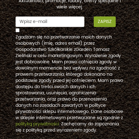
Aktualności, promocje, rabaty, oferty specjalne i
wiele więcej.
ZAPISZ
Zgadzam się na przetwarzanie moich danych
osobowych (imię, adres email) przez
Gospodarstwo Szkółkarskie zGarden Tomasz
Zieliński w celu marketingowym. Wyrażenie zgody
jest dobrowolne. Mam prawo cofnięcia zgody w
dowolnym momencie bez wpływu na zgodność z
prawem przetwarzania, którego dokonano na
podstawie zgody przed jej cofnięciem. Mam prawo
dostępu do treści swoich danych i ich
sprostowania, usunięcia, ograniczenia
przetwarzania, oraz prawo do przenoszenia
danych na zasadach zawartych w polityce
prywatności sklepu internetowego. Dane osobowe
w sklepie internetowym przetwarzane są zgodnie z
polityką prywatności
. Zachęcamy do zapoznania
się z polityką przed wyrażeniem zgody.