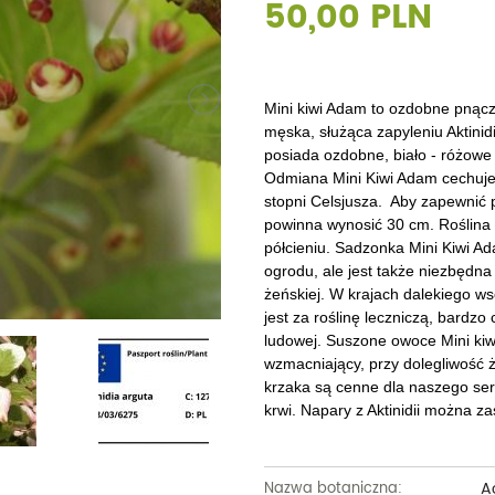
50,00 PLN
Dęby
Truskawki i poziomki
Derenie
Wiązy
Pę
Glediczje
Winogrona
Forsycje
Wierzby
Pię
Głogi
Żurawiny
Hibiskusy
Wiśnie ozdobne
Pi
Mini kiwi Adam ​to ozdobne pnącz
męska, służąca zapyleniu Aktinid
Graby
Pozostałe
Hortensje
Złotokapy
Pn
posiada ozdobne, biało - różowe 
Odmiana Mini Kiwi Adam cechuje
Jabłonie ozdobne
Irgi
Pozostałe
Po
stopni Celsjusza. Aby zapewnić 
powinna wynosić 30 cm. Roślina n
Jarzębiny i jarząby
Jaśminowce
Ró
półcieniu. Sadzonka Mini Kiwi 
ogrodu, ale jest także niezbędn
Kasztanowce
Kaliny
Taw
żeńskiej. W krajach dalekiego w
jest za roślinę leczniczą, bard
Kalmie
Wi
ludowej. Suszone owoce Mini kiw
wzmacniający, przy dolegliwość
Krzewuszki
Ża
krzaka są cenne dla naszego serc
krwi. Napary z Aktinidii można z
Po
A
Nazwa botaniczna: