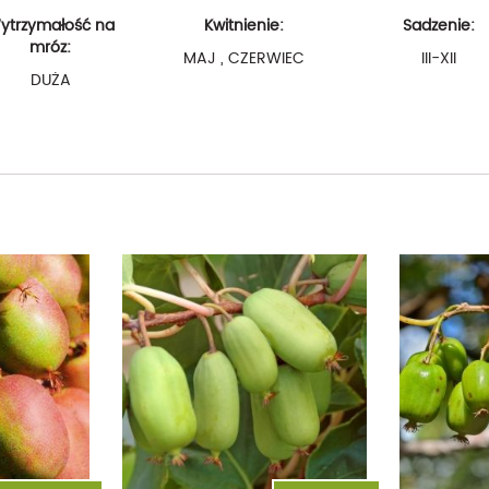
ytrzymałość na
Kwitnienie:
Sadzenie:
mróz:
MAJ , CZERWIEC
III-XII
DUŻA