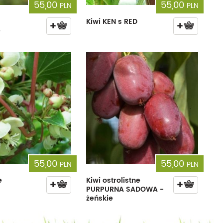
55,00
55,00
PLN
PLN
Kiwi KEN s RED
e
55,00
55,00
PLN
PLN
e
Kiwi ostrolistne
PURPURNA SADOWA -
żeńskie