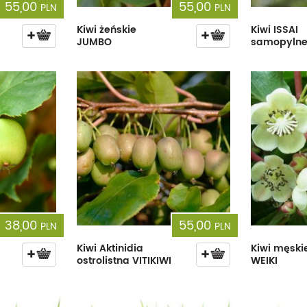
55,00
55,00
PLN
PLN
Kiwi żeńskie
Kiwi ISSAI
JUMBO
samopyln
38,00
55,00
PLN
PLN
Kiwi Aktinidia
Kiwi męski
ostrolistna VITIKIWI
WEIKI