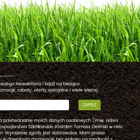
naszego Newslettera i bądź na bieżąco.
omocje, rabaty, oferty specjalne i wiele więcej.
ZAPISZ
a przetwarzanie moich danych osobowych (imię, adres
ospodarstwo Szkółkarskie zGarden Tomasz Zieliński w celu
. Wyrażenie zgody jest dobrowolne. Mam prawo
dy w dowolnym momencie bez wpływu na zgodność z