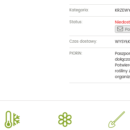
KRZEW
Kategoria:
Niedos
Status:
Po
WYSYŁK
Czas dostawy:
Paszpor
PIORiN:
dołączo
Potwier
rośliny
organiz