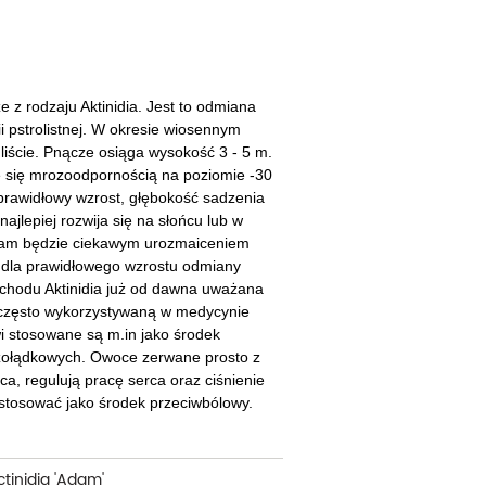
cherznice
Dzielżany
ciorniki
Floksy
wonie
Funkie
e z rodzaju Aktinidia. Jest to odmiana
ii pstrolistnej. W okresie wiosennym
ącza
Goryczki
liście. Pnącze osiąga wysokość 3 - 5 m.
 się mrozoodpornością na poziomie -30
wojniki - Clematisy
Hiacynty
prawidłowy wzrost, głębokość sadzenia
ajlepiej rozwija się na słońcu lub w
żaneczniki
Jeżówki
Adam będzie ciekawym urozmaiceniem
a dla prawidłowego wzrostu odmiany
uły i tawułki
Juki
schodu Aktinidia już od dawna uważana
zo często wykorzystywaną w medycynie
sterie
i stosowane są m.in jako środek
 żołądkowych. Owoce zerwane prosto z
rnowce
a, regulują pracę serca oraz ciśnienie
astosować jako środek przeciwbólowy.
zostałe
ctinidia 'Adam'