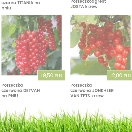
Porzeczkoagrest
czarna TITANIA na
JOSTA krzew
pniu
19,50
12,00
PLN
PLN
Porzeczka
Porzeczka
czerwona DETVAN
czerwona JONKHEER
na PNIU
VAN TETS krzew