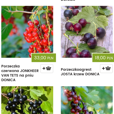
33,00
18,00
PLN
PLN
Porzeczka
Porzeczkoagrest
czerwona JONKHEER
JOSTA krzew DONICA
VAN TETS na pniu
DONICA