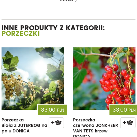
INNE PRODUKTY Z KATEGORII:
PORZECZKI
33,00
33,00
PLN
PLN
Porzeczka
Porzeczka
Biała Z JUTERBOG na
czerwona JONKHEER
pniu DONICA
VAN TETS krzew
DONICA