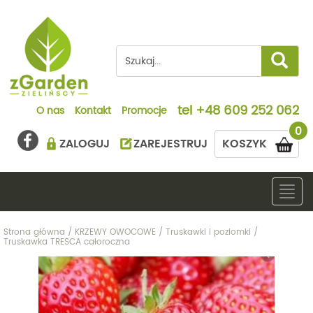
tel
+48 609 252 062
O nas
Kontakt
Promocje
0
ZALOGUJ
ZAREJESTRUJ
KOSZYK
Togg
navig
Strona główna
/
KRZEWY OWOCOWE
/
Truskawki i poziomki
/
Truskawka TRESCA całoroczna