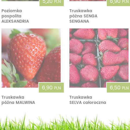
5,20
6,90
PLN
PLN
Poziomka
Truskawka
pospolita
późna SENGA
ALEKSANDRIA
SENGANA
6,90
6,50
PLN
PLN
Truskawka
Truskawka
późna MALWINA
SELVA całoroczna