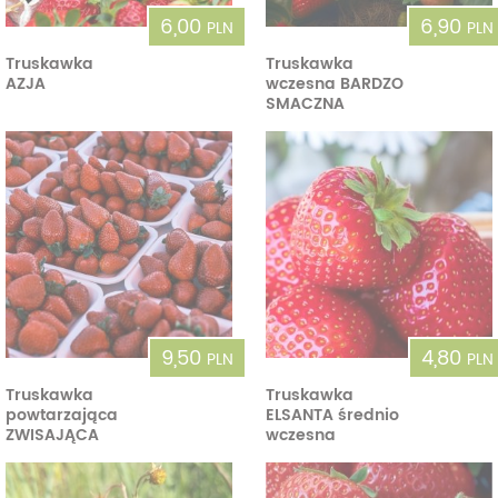
6,00
6,90
PLN
PLN
Truskawka
Truskawka
AZJA
wczesna BARDZO
SMACZNA
9,50
4,80
PLN
PLN
Truskawka
Truskawka
powtarzająca
ELSANTA średnio
ZWISAJĄCA
wczesna