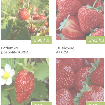
6,90
6,90
PLN
PLN
Poziomka
Truskawka
pospolita RUGIA
APRICA