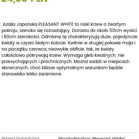
Azalia Japońska PLEASANT WHITE
to niski krzew o zwartym
pokroju, szeroko się rozrastający. Dorasta do około 50cm wysści
i 80cm szerokości. Odmianę tę charakteryzują duże, pojedyncze
kwiaty w czysto białym kolorze. Kwitnie w drugiej połowie maja i
na początku czerwca, niezwykle obficie, tak, że kwiaty
całościowo pokrywają krzew.
Wymaga gleb kwaśnych, nie
przesychających i próchnicznych. Można sadzić w miejscach
słonecznych, choć bliższe optymalnym warunkom będzie
stanowisko lekko zacienione.
Rhododendron ‘Pleasant White’
Nazwa botaniczna: