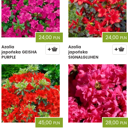
24,00
24,00
PLN
PLN
Azalia
Azalia
japońska GEISHA
japońska
PURPLE
SIGNALGLUHEN
45,00
28,00
PLN
PLN