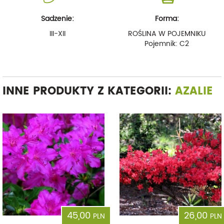
Sadzenie:
Forma:
III-XII
ROŚLINA W POJEMNIKU
Pojemnik: C2
INNE PRODUKTY Z KATEGORII:
AZALIE
45,00
26,00
PLN
PLN