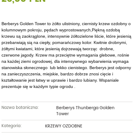
Berberys Golden Tower to żółto ulistniony, ciernisty krzew ozdobny o
kolumnowym pokroju, pędach wyprostowanych,Piękną ozdobą
krzewu są zaokrąglone, intensywnie żółtozielone liście, które jesienią
przebarwiają sią na ciepły, pomarańczowy kolor. Kwitnie drobnymi,
żółtymi kwiatami, które jesienią dojrzewają tworząc drobne,
czerwone jagody. Krzew ma przeciętne wymagania glebowe, rośnie
na każdej ziemi ogrodowej, dla intensywnego wybarwienia wymaga
stanowiska słonecznego lub lekko cienistego. Berberys jest odporny
na zanieczyszczenia, miejskie, bardzo dobrze znosi cięcie i
kształtowanie jest łatwy w uprawie i bardzo lubiany. Wspaniale
prezentuje się w każdym typie ogrodu .
Berberys Thunberga Golden
Nazwa botaniczna:
Tower
KRZEWY OZDOBNE
Kategoria: