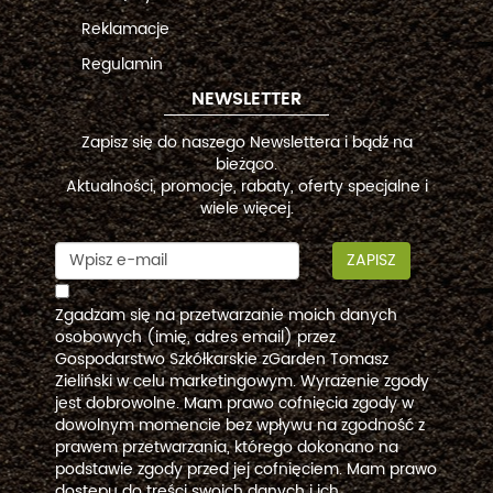
Reklamacje
Regulamin
NEWSLETTER
Zapisz się do naszego Newslettera i bądź na
bieżąco.
Aktualności, promocje, rabaty, oferty specjalne i
wiele więcej.
ZAPISZ
Zgadzam się na przetwarzanie moich danych
osobowych (imię, adres email) przez
Gospodarstwo Szkółkarskie zGarden Tomasz
Zieliński w celu marketingowym. Wyrażenie zgody
jest dobrowolne. Mam prawo cofnięcia zgody w
dowolnym momencie bez wpływu na zgodność z
prawem przetwarzania, którego dokonano na
podstawie zgody przed jej cofnięciem. Mam prawo
dostępu do treści swoich danych i ich