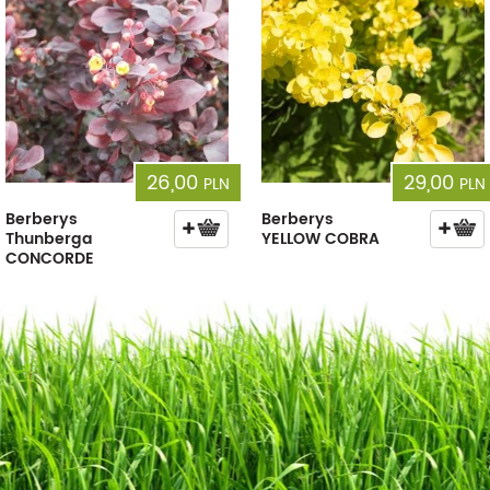
26,00
29,00
PLN
PLN
Berberys
Berberys
Thunberga
YELLOW COBRA
CONCORDE