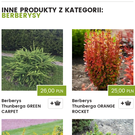
INNE PRODUKTY Z KATEGORII:
BERBERYSY
26,00
25,00
PLN
PLN
Berberys
Berberys
Thunberga GREEN
Thunberga ORANGE
CARPET
ROCKET