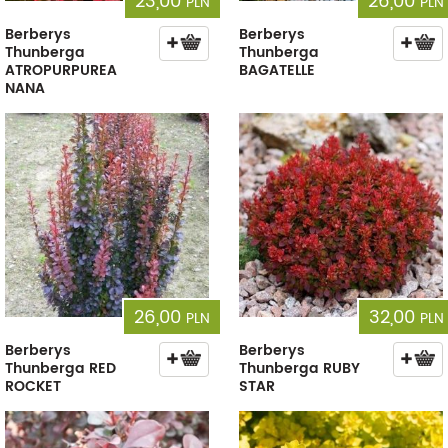
23,00
26,00
PLN
PLN
Berberys
Berberys
Thunberga
Thunberga
ATROPURPUREA
BAGATELLE
NANA
26,00
32,00
PLN
PLN
Berberys
Berberys
Thunberga RED
Thunberga RUBY
ROCKET
STAR