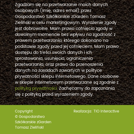
Zgadzam się na przetwarzanie moich danych
osobowych (imię, adres email) przez
Gospodarstwo Szkółkarskie zGarden Tomasz
Zieliński w celu marketingowym. Wyrażenie zgody
jest dobrowolne. Mam prawo cofnięcia zgody w
dowolnym momencie bez wpływu na zgodność z
prawem przetwarzania, którego dokonano na
podstawie zgody przed jej cofnięciem. Mam prawo
dostępu do treści swoich danych i ich
sprostowania, usunięcia, ograniczenia
przetwarzania, oraz prawo do przenoszenia
danych na zasadach zawartych w polityce
prywatności sklepu internetowego. Dane osobowe
w sklepie internetowym przetwarzane są zgodnie z
polityką prywatności
. Zachęcamy do zapoznania
się z polityką przed wyrażeniem zgody.
Copyright
Realizacja:
TiO interactive
© Gospodarstwo
Szkółkarskie zGarden
Tomasz Zieliński