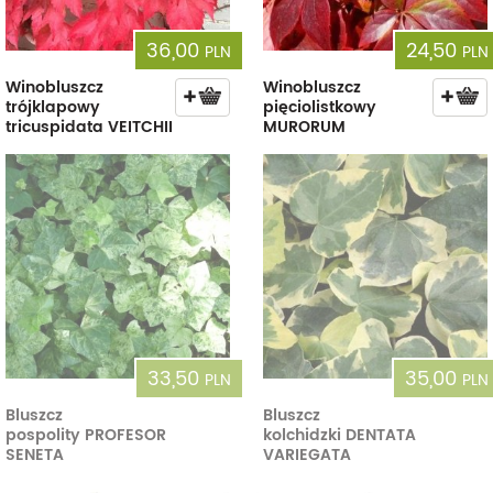
36,00
24,50
PLN
PLN
Winobluszcz
Winobluszcz
trójklapowy
pięciolistkowy
tricuspidata VEITCHII
MURORUM
33,50
35,00
PLN
PLN
Bluszcz
Bluszcz
pospolity PROFESOR
kolchidzki DENTATA
SENETA
VARIEGATA