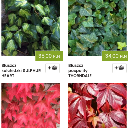
35,00
34,00
PLN
PLN
Bluszcz
Bluszcz
kolchidzki SULPHUR
pospolity
HEART
THORNDALE