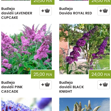
25,00
24,00
PLN
PLN
Budleja
Budleja
davidii LAVENDER
Davida ROYAL RED
CUPCAKE
25,00
24,00
PLN
PLN
Budleja
Budleja
davidii PINK
davidii BLACK
CASCADE
KNIGHT