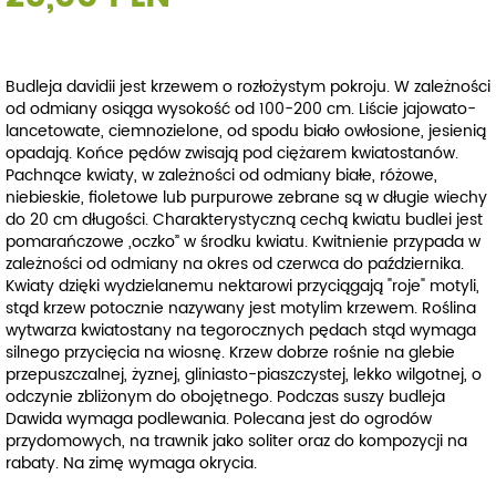
Budleja davidii jest krzewem o rozłożystym pokroju. W zależności
od odmiany osiąga wysokość od 100-200 cm. Liście jajowato-
lancetowate, ciemnozielone, od spodu biało owłosione, jesienią
opadają. Końce pędów zwisają pod ciężarem kwiatostanów.
Pachnące kwiaty, w zależności od odmiany białe, różowe,
niebieskie, fioletowe lub purpurowe zebrane są w długie wiechy
do 20 cm długości. Charakterystyczną cechą kwiatu budlei jest
pomarańczowe „oczko” w środku kwiatu. Kwitnienie przypada w
zależności od odmiany na okres od czerwca do października.
Kwiaty dzięki wydzielanemu nektarowi przyciągają "roje" motyli,
stąd krzew potocznie nazywany jest motylim krzewem. Roślina
wytwarza kwiatostany na tegorocznych pędach stąd wymaga
silnego przycięcia na wiosnę. Krzew dobrze rośnie na glebie
przepuszczalnej, żyznej, gliniasto-piaszczystej, lekko wilgotnej, o
odczynie zbliżonym do obojętnego. Podczas suszy budleja
Dawida wymaga podlewania. Polecana jest do ogrodów
przydomowych, na trawnik jako soliter oraz do kompozycji na
rabaty. Na zimę wymaga okrycia.