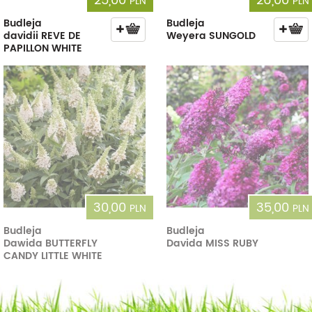
25,00
26,00
PLN
PLN
Budleja
Budleja
davidii REVE DE
Weyera SUNGOLD
PAPILLON WHITE
30,00
35,00
PLN
PLN
Budleja
Budleja
Dawida BUTTERFLY
Davida MISS RUBY
CANDY LITTLE WHITE