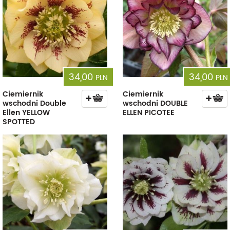
34,00
34,00
PLN
PLN
Ciemiernik
Ciemiernik
wschodni Double
wschodni DOUBLE
Ellen YELLOW
ELLEN PICOTEE
SPOTTED