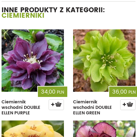
INNE PRODUKTY Z KATEGORII:
CIEMIERNIKI
34,00
36,00
PLN
PLN
Ciemiernik
Ciemiernik
wschodni DOUBLE
wschodni DOUBLE
ELLEN PURPLE
ELLEN GREEN