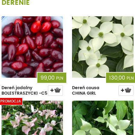
DERENIE
99,00
130,00
PLN
PLN
Dereń jadalny
Dereń cousa
BOLESTRASZYCKI -C5
CHINA GIRL
PROMOCJA