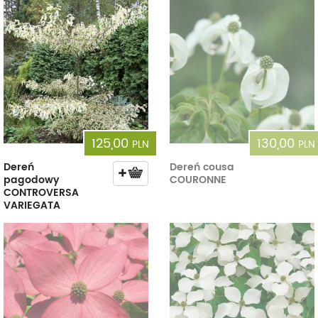
125,00
130,00
PLN
PLN
Dereń
Dereń cousa
pagodowy
COURONNE
CONTROVERSA
VARIEGATA