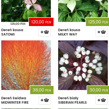
120,00
125,00
PLN
PLN
125,00
PLN
Dereń kousa
Dereń kousa
SATOMI
MILKY WAY
38,00
30,00
PLN
PLN
Dereń świdwa
Dereń biały
MIDWINTER FIRE
SIBERIAN PEARLS