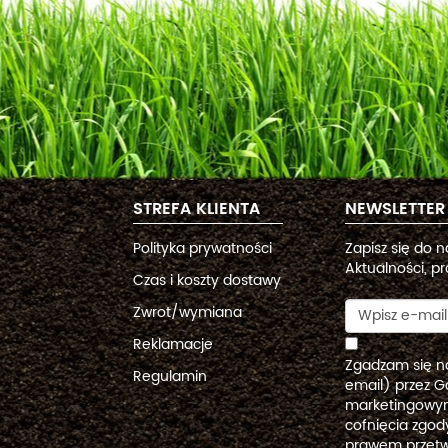
STREFA KLIENTA
NEWSLETTER
Polityka prywatności
Zapisz się do 
Aktualności, pr
Czas i koszty dostawy
Zwrot/wymiana
Reklamacje
Zgadzam się n
Regulamin
email) przez G
marketingowym
cofnięcia zgo
prawem przetw