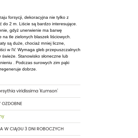
cherznice
Dzielżany
ciorniki
Floksy
u forsycji, dekoracyjna nie tylko z
 do 2 m. Liście są bardzo interesujące.
wonie
Funkie
enie, gdyż unerwienie ma barwę
 na tle zielonych blaszek liściowych.
ącza
Goryczki
aty są duże, chociaż mniej liczne,
liści w IV. Wymaga gleb przepuszczalnych
wojniki - Clematisy
Hiacynty
by świeże. Stanowisko słoneczne lub
witnieniu . Podczas surowych zim pąki
żaneczniki
Jeżówki
regeneruje dobrze.
uły i tawułki
Juki
sterie
orsythia viridissima 'Kumson'
rnowce
Y OZDOBNE
zostałe
ny
A W CIĄGU 3 DNI ROBOCZYCH