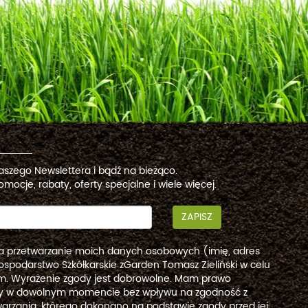
naszego Newslettera i bądź na bieżąco.
omocje, rabaty, oferty specjalne i wiele więcej.
ZAPISZ
a przetwarzanie moich danych osobowych (imię, adres
ospodarstwo Szkółkarskie zGarden Tomasz Zieliński w celu
. Wyrażenie zgody jest dobrowolne. Mam prawo
dy w dowolnym momencie bez wpływu na zgodność z
arzania, którego dokonano na podstawie zgody przed jej