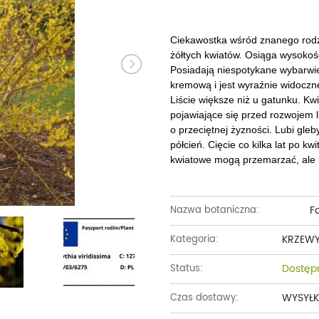
Dęby
Truskawki i poziomki
Derenie
Wiązy
Pę
Glediczje
Winogrona
Forsycje
Wierzby
Pię
Ciekawostka wśród znanego rodzaj
żółtych kwiatów. Osiąga wysokość
Głogi
Żurawiny
Hibiskusy
Wiśnie ozdobne
Pi
Posiadają niespotykane wybarwi
kremową i jest wyraźnie widoczne
Graby
Pozostałe
Hortensje
Złotokapy
Pn
Liście większe niż u gatunku. Kwi
pojawiające się przed rozwojem 
Jabłonie ozdobne
Irgi
Pozostałe
Po
o przeciętnej żyzności. Lubi gle
półcień. Cięcie co kilka lat po k
Jarzębiny i jarząby
Jaśminowce
Ró
kwiatowe mogą przemarzać, ale 
Kasztanowce
Kaliny
Taw
Kalmie
Wi
F
Nazwa botaniczna:
Krzewuszki
Ża
KRZEW
Kategoria:
Po
Dostęp
Status:
WYSYŁK
Czas dostawy: