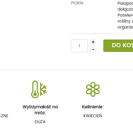
Paszpor
PIORiN:
dołączo
Potwier
rośliny
organiz
DO KO
Wytrzymałość na
Kwitnienie:
mróz:
CZNE
KWIECIEŃ
DUŻA