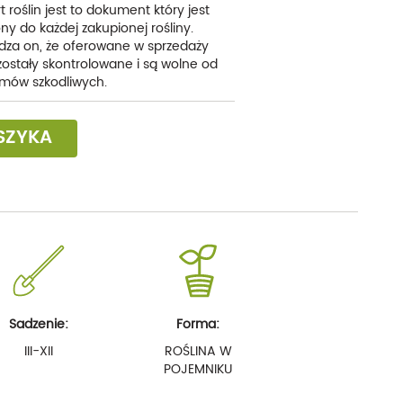
t roślin jest to dokument który jest
ny do każdej zakupionej rośliny.
dza on, że oferowane w sprzedaży
 zostały skontrolowane i są wolne od
mów szkodliwych.
SZYKA
Sadzenie:
Forma:
III-XII
ROŚLINA W
POJEMNIKU