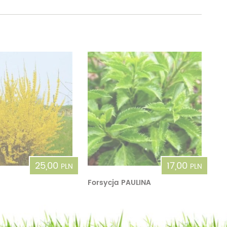
25,00
17,00
PLN
PLN
Forsycja PAULINA