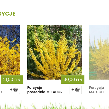
SYCJE
21,00
30,00
PLN
PLN
Forsycja
Forsycja
D
pośrednia MIKADOR
MALUCH