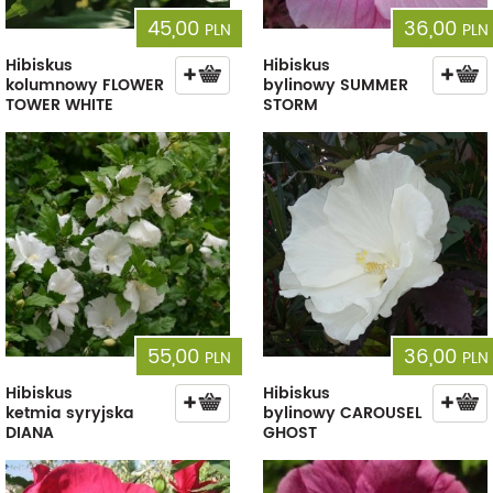
45,00
36,00
PLN
PLN
Hibiskus
Hibiskus
kolumnowy FLOWER
bylinowy SUMMER
TOWER WHITE
STORM
55,00
36,00
PLN
PLN
Hibiskus
Hibiskus
ketmia syryjska
bylinowy CAROUSEL
DIANA
GHOST