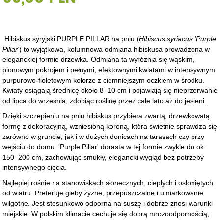
Hibiskus syryjski PURPLE PILLAR na pniu
(
Hibiscus syriacus 'Purple
Pillar'
) to wyjątkowa, kolumnowa odmiana hibiskusa prowadzona w
eleganckiej formie drzewka. Odmiana ta wyróżnia się wąskim,
pionowym pokrojem i pełnymi, efektownymi kwiatami w intensywnym
purpurowo-fioletowym kolorze z ciemniejszym oczkiem w środku.
Kwiaty osiągają średnicę około 8–10 cm i pojawiają się nieprzerwanie
od lipca do września, zdobiąc roślinę przez całe lato aż do jesieni.
Dzięki szczepieniu na pniu hibiskus przybiera zwartą, drzewkowatą
formę z dekoracyjną, wzniesioną koroną, która świetnie sprawdza się
zarówno w gruncie, jak i w dużych donicach na tarasach czy przy
wejściu do domu. 'Purple Pillar' dorasta w tej formie zwykle do ok.
150–200 cm, zachowując smukły, elegancki wygląd bez potrzeby
intensywnego cięcia.
Najlepiej rośnie na stanowiskach słonecznych, ciepłych i osłoniętych
od wiatru. Preferuje gleby żyzne, przepuszczalne i umiarkowanie
wilgotne. Jest stosunkowo odporna na suszę i dobrze znosi warunki
miejskie. W polskim klimacie cechuje się dobrą mrozoodpornością,