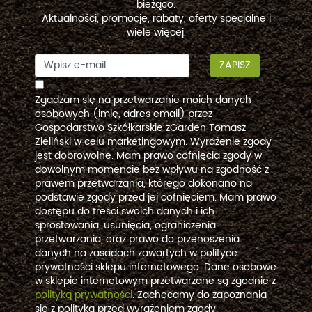
bieżąco.
Aktualności, promocje, rabaty, oferty specjalne i
wiele więcej.
ZAPISZ
Zgadzam się na przetwarzanie moich danych
osobowych (imię, adres email) przez
Gospodarstwo Szkółkarskie zGarden Tomasz
Zieliński w celu marketingowym. Wyrażenie zgody
jest dobrowolne. Mam prawo cofnięcia zgody w
dowolnym momencie bez wpływu na zgodność z
prawem przetwarzania, którego dokonano na
podstawie zgody przed jej cofnięciem. Mam prawo
dostępu do treści swoich danych i ich
sprostowania, usunięcia, ograniczenia
przetwarzania, oraz prawo do przenoszenia
danych na zasadach zawartych w polityce
prywatności sklepu internetowego. Dane osobowe
w sklepie internetowym przetwarzane są zgodnie z
polityką prywatności
. Zachęcamy do zapoznania
się z polityką przed wyrażeniem zgody.